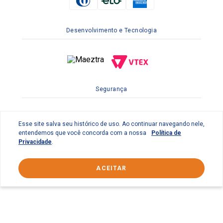
Desenvolvimento e Tecnologia
Segurança
Esse site salva seu histórico de uso. Ao continuar navegando nele,
entendemos que você concorda com a nossa
Política de
Privacidade
.
ACEITAR
© 2022 Braslimpo Comercial Ltda | Av. Lauro de Gusmão
Silveira, 158 Parque Industrial do Jardim São Geraldo -