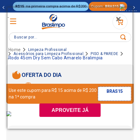
R$15
na primeira compra acima de R$200
Cupom:
BRAS15
.
Buscar por...
Limpeza Profissional
Acessórios para Limpeza Profissional
PISO & PAREDE
.
Rodo 45cm Dry Sem Cabo Amarelo Bralimpia
OFERTA DO DIA
Use este cupom para R$ 15 acima de R$ 200
BRAS15
na 1ª compra
APROVEITE JÁ