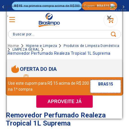
R$15
na primeira compra acima de R$200
Cupom:
BRAS15
.
Buscar por...
Higiene e Limpeza
Produtos de Limpeza Doméstica
LIMPEZA GERAL
.
Removedor Perfumado Realeza Tropical 1L Suprema
OFERTA DO DIA
Use este cupom para R$ 15 acima de R$ 200
BRAS15
na 1ª compra
APROVEITE JÁ
Removedor Perfumado Realeza
Tropical 1L Suprema