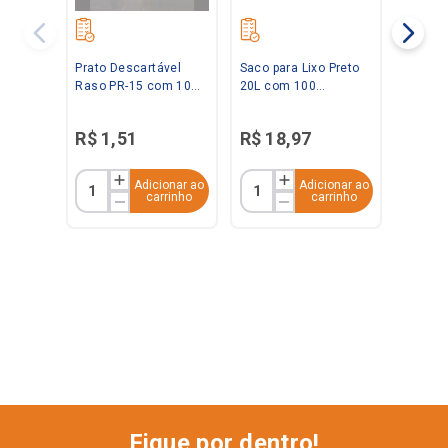
Prato Descartável
Saco para Lixo Preto
Raso PR-15 com 10
20L com 100
Unidades Kerocopo
unidades Saquitel
R$
1
,
51
R$
18
,
97
Adicionar ao
Adicionar ao
carrinho
carrinho
Fique por dentro!