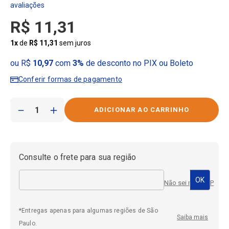
R$
11
,
31
1
x
de
R$
11
,
31
sem juros
ou R$
10,97
com
3%
de desconto no PIX ou Boleto
Conferir formas de pagamento
－
＋
Consulte o frete para sua região
Não sei meu CEP
*Entregas apenas para algumas regiões de São
Saiba mais
Paulo.