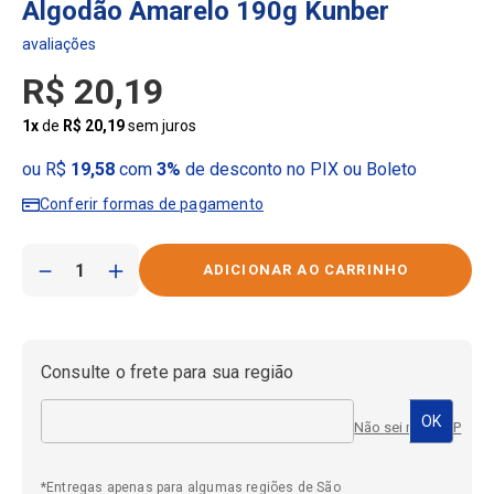
Algodão Amarelo 190g Kunber
R$
20
,
19
1
x
de
R$
20
,
19
sem juros
ou R$
19,58
com
3%
de desconto no PIX ou Boleto
Conferir formas de pagamento
－
＋
Consulte o frete para sua região
Não sei meu CEP
*Entregas apenas para algumas regiões de São