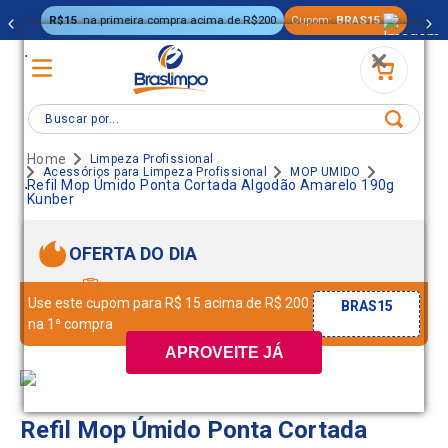
R$15
na primeira compra acima de R$200
Cupom:
BRAS15
.
Buscar por...
Limpeza Profissional
Acessórios para Limpeza Profissional
MOP UMIDO
.
Refil Mop Úmido Ponta Cortada Algodão Amarelo 190g
Kunber
OFERTA DO DIA
Use este cupom para R$ 15 acima de R$ 200
BRAS15
na 1ª compra
APROVEITE JÁ
Refil Mop Úmido Ponta Cortada