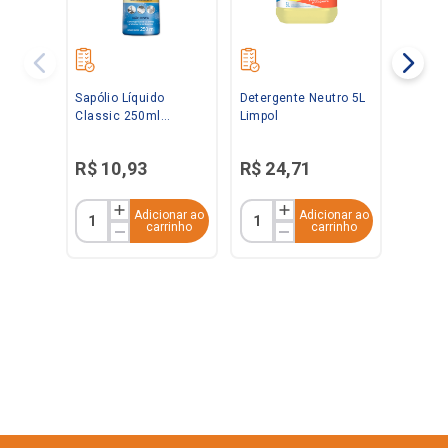
Sapólio Líquido
Detergente Neutro 5L
Classic 250ml
Limpol
Radium
R$
10
,
93
R$
24
,
71
Adicionar ao
Adicionar ao
carrinho
carrinho