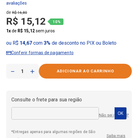
R$
16
,
80
R$
15
,
12
10%
1
x
de
R$
15
,
12
sem juros
ou R$
14,67
com
3%
de desconto no PIX ou Boleto
Conferir formas de pagamento
－
＋
Consulte o frete para sua região
Não sei meu CEP
*Entregas apenas para algumas regiões de São
Saiba mais