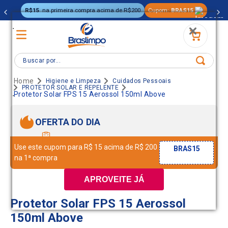
R$15
na primeira compra acima de R$200
Cupom:
BRAS15
.
Buscar por...
Higiene e Limpeza
Cuidados Pessoais
PROTETOR SOLAR E REPELENTE
.
Protetor Solar FPS 15 Aerossol 150ml Above
OFERTA DO DIA
Use este cupom para R$ 15 acima de R$ 200
BRAS15
na 1ª compra
APROVEITE JÁ
Protetor Solar FPS 15 Aerossol
150ml Above