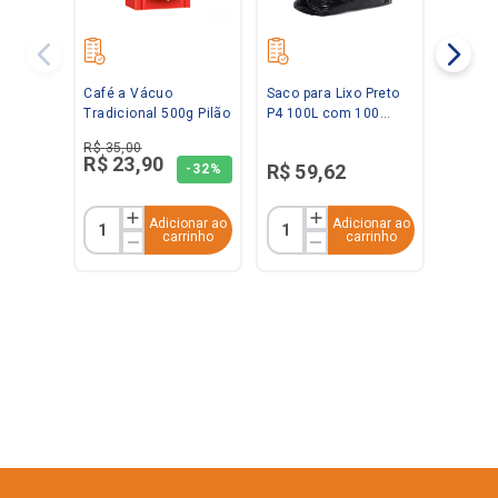
Café a Vácuo
Saco para Lixo Preto
Tradicional 500g Pilão
P4 100L com 100
unidades Ravana
R$
35
,
00
R$
23
,
90
R$
59
,
62
-
32%
Adicionar ao
Adicionar ao
carrinho
carrinho