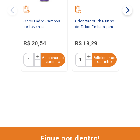
Odorizador Campos
Odorizador Cheirinho
de Lavanda
de Talco Embalagem
Embalagem
Econômica 360ml
Econômica 360ml
Bom Ar
R$
20
,
54
R$
19
,
29
Bom Ar
Adicionar ao
Adicionar ao
carrinho
carrinho
Fique por dentro!