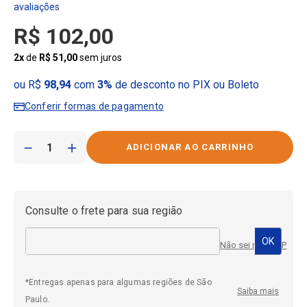
R$
102
,
00
2
x
de
R$
51
,
00
sem juros
ou R$
98,94
com
3%
de desconto no PIX ou Boleto
Conferir formas de pagamento
－
＋
Consulte o frete para sua região
Não sei meu CEP
*Entregas apenas para algumas regiões de São
Saiba mais
Paulo.