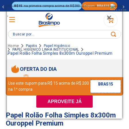
R$15
na primeira compra acima de R$200
Cupom:
BRAS15
.
Buscar por...
Papéis
Papel Higiênico
PAPEL HIGIENICO LINHA INSTITUCIONAL
.
Papel Rolão Folha Simples 8x300m Ouroppel Premium
OFERTA DO DIA
Use este cupom para R$ 15 acima de R$ 200
BRAS15
na 1ª compra
APROVEITE JÁ
Papel Rolão Folha Simples 8x300m
Ouroppel Premium