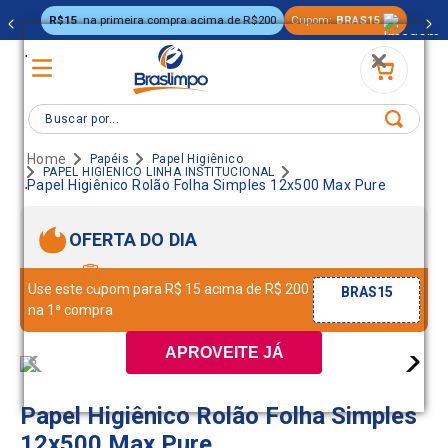
R$15
na primeira compra acima de R$200
Cupom:
BRAS15
.
Buscar por...
Papéis
Papel Higiênico
PAPEL HIGIENICO LINHA INSTITUCIONAL
.
Papel Higiênico Rolão Folha Simples 12x500 Max Pure
OFERTA DO DIA
Use este cupom para R$ 15 acima de R$ 200
BRAS15
na 1ª compra
APROVEITE JÁ
Papel Higiênico Rolão Folha Simples
12x500 Max Pure