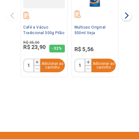
Café a Vácuo
Multiuso Original
Tradicional 500g Pilão
500ml Veja
R$
35
,
00
R$
23
,
90
R$
5
,
56
-
32%
Adicionar ao
Adicionar ao
carrinho
carrinho