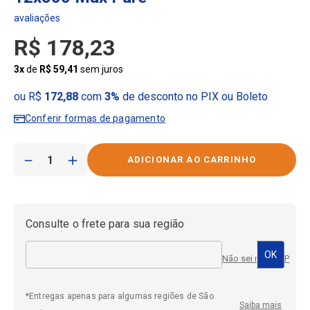
R$
178
,
23
3
x
de
R$
59
,
41
sem juros
ou R$
172,88
com
3%
de desconto no PIX ou Boleto
Conferir formas de pagamento
－
＋
Consulte o frete para sua região
Não sei meu CEP
*Entregas apenas para algumas regiões de São
Saiba mais