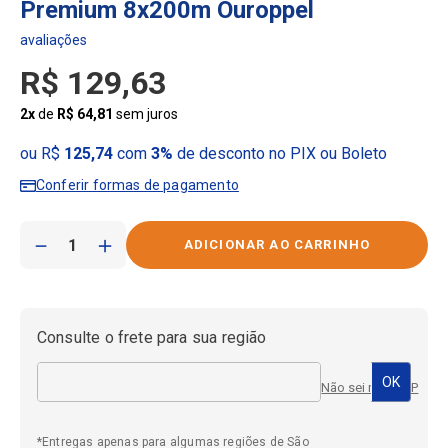
Premium 8x200m Ouroppel
R$
129
,
63
2
x
de
R$
64
,
81
sem juros
ou R$
125,74
com
3%
de desconto no PIX ou Boleto
Conferir formas de pagamento
－
＋
Consulte o frete para sua região
Não sei meu CEP
*Entregas apenas para algumas regiões de São