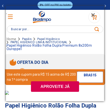
3%
OFF no PIX ou boleto
.
Buscar por...
Papéis
Papel Higiênico
PAPEL HIGIENICO LINHA INSTITUCIONAL
.
Papel Higiênico Rolão Folha Dupla Premium 8x200m
Ouroppel
OFERTA DO DIA
Use este cupom para R$ 15 acima de R$ 200
BRAS15
na 1ª compra
APROVEITE JÁ
Papel Higiênico Rolão Folha Dupla