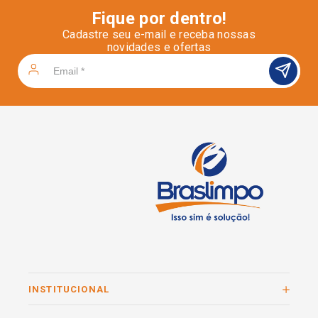
Fique por dentro!
Cadastre seu e-mail e receba nossas
novidades e ofertas
INSTITUCIONAL