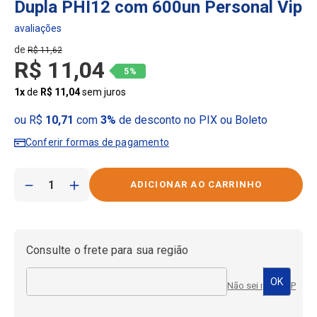
Dupla PHI12 com 600un Personal Vip
R$
11
,
62
R$
11
,
04
5%
1
x
de
R$
11
,
04
sem juros
ou R$
10,71
com
3%
de desconto no PIX ou Boleto
Conferir formas de pagamento
－
＋
Consulte o frete para sua região
Não sei meu CEP