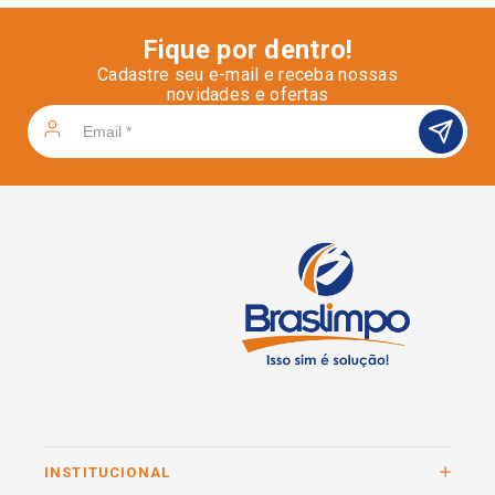
Fique por dentro!
Cadastre seu e-mail e receba nossas
novidades e ofertas
INSTITUCIONAL