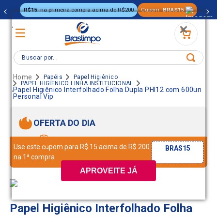
R$15
na primeira compra acima de R$200
Cupom:
BRAS15
.
Buscar por...
Papéis
Papel Higiênico
PAPEL HIGIENICO LINHA INSTITUCIONAL
.
Papel Higiênico Interfolhado Folha Dupla PHI12 com 600un
Personal Vip
OFERTA DO DIA
Use este cupom para R$ 15 acima de R$ 200
BRAS15
na 1ª compra
APROVEITE JÁ
Papel Higiênico Interfolhado Folha