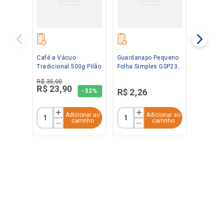
Café a Vácuo
Guardanapo Pequeno
Tradicional 500g Pilão
Folha Simples GSP23
23x22cm com 50
R$
35
,
00
unidades Santepel
R$
23
,
90
R$
2
,
26
-
32%
Adicionar ao
Adicionar ao
carrinho
carrinho