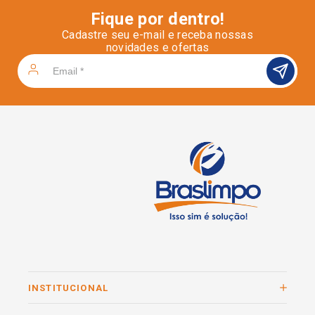
Fique por dentro!
Cadastre seu e-mail e receba nossas
novidades e ofertas
INSTITUCIONAL