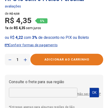
R$
4
,
58
R$
4
,
35
5%
1
x
de
R$
4
,
35
sem juros
ou R$
4,22
com
3%
de desconto no PIX ou Boleto
Conferir formas de pagamento
－
＋
Consulte o frete para sua região
Não sei meu CEP
*Entregas apenas para algumas regiões de São