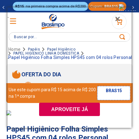
R$15
na primeira compra acima de R$200
Cupom:
BRAS15
.
Buscar por...
Papéis
Papel Higiênico
PAPEL HIGIENICO LINHA DOMESTICA
.
Papel Higiênico Folha Simples HPS45 com 04 rolos Personal
OFERTA DO DIA
Use este cupom para R$ 15 acima de R$ 200
BRAS15
na 1ª compra
APROVEITE JÁ
Papel Higiênico Folha Simples
HPS45 com 04 rolos Personal