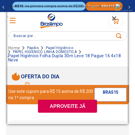
R$15
na primeira compra acima de R$200
Cupom:
BRAS15
.
Buscar por...
Papéis
Papel Higiênico
PAPEL HIGIENICO LINHA DOMESTICA
.
Papel Higiênico Folha Dupla 30m Leve 18 Pague 16 4x18
Neve
OFERTA DO DIA
Use este cupom para R$ 15 acima de R$ 200
BRAS15
na 1ª compra
APROVEITE JÁ