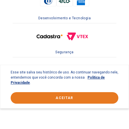
Desenvolvimento e Tecnologia
Segurança
Esse site salva seu histórico de uso. Ao continuar navegando nele,
entendemos que você concorda com a nossa
Política de
Privacidade
.
ACEITAR
© 2022 Braslimpo Comercial Ltda | Av. Lauro de Gusmão
Silveira, 158 Parque Industrial do Jardim São Geraldo -