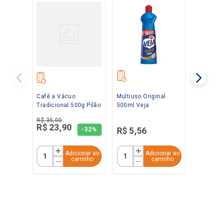
Café a Vácuo
Multiuso Original
Tradicional 500g Pilão
500ml Veja
R$
35
,
00
R$
23
,
90
R$
5
,
56
-
32%
Adicionar ao
Adicionar ao
carrinho
carrinho