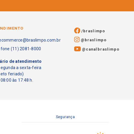
ENDIMENTO
/braslimpo
@braslimpo
ecommerce@braslimpo.com.br
efone (11) 2081-8000
@canalbraslimpo​
ário de atendimento
segunda a sexta-feira
ceto feriado)
08:00 às 17:48 h.
Segurança