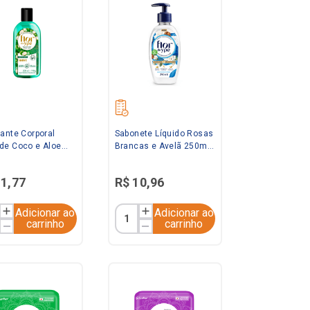
tante Corporal
Sabonete Líquido Rosas
de Coco e Aloe
Brancas e Avelã 250ml
200ml Flor de Ypê
Flor de Ypê
11
,
77
R$
10
,
96
Adicionar ao
Adicionar ao
carrinho
carrinho