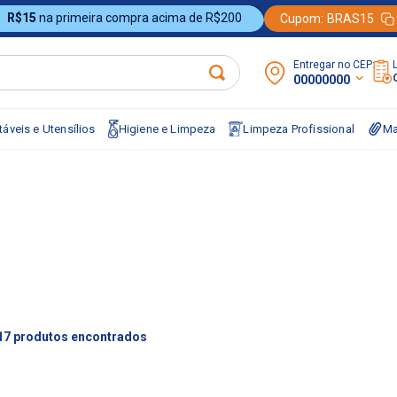
R$15
na primeira compra acima de R$200
Cupom:
BRAS15
Entregar no CEP:
00000000
áveis e Utensílios
Higiene e Limpeza
Limpeza Profissional
Ma
17