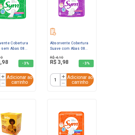
vente Cobertura
Absorvente Cobertura
 sem Abas 08
Suave com Abas 08
ades Sym
Unidades Sym
10
R$
4
,
10
3
,
98
R$
3
,
98
-
3%
-
3%
Adicionar ao
Adicionar ao
carrinho
carrinho