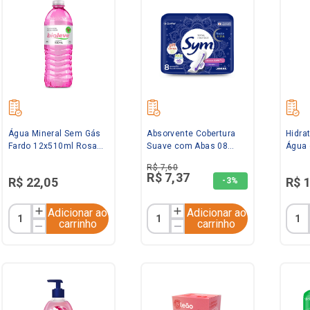
Água Mineral Sem Gás
Absorvente Cobertura
Hidra
Fardo 12x510ml Rosa
Suave com Abas 08
Água 
Bioleve
Unidades Sym
Vera 
R$
7
,
60
R$
7
,
37
R$
22
,
05
R$
-
3%
Adicionar ao
Adicionar ao
carrinho
carrinho