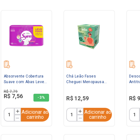
Absorvente Cobertura
Chá Leão Fases
Desod
Suave com Abas Leve
Cheguei Menopausa
Antit
16 Pague 14 Sym
Amora e Laranja 20g
Aeros
R$
7
,
79
Abov
R$
7
,
56
R$
12
,
59
R$
-
3%
Adicionar ao
Adicionar ao
carrinho
carrinho