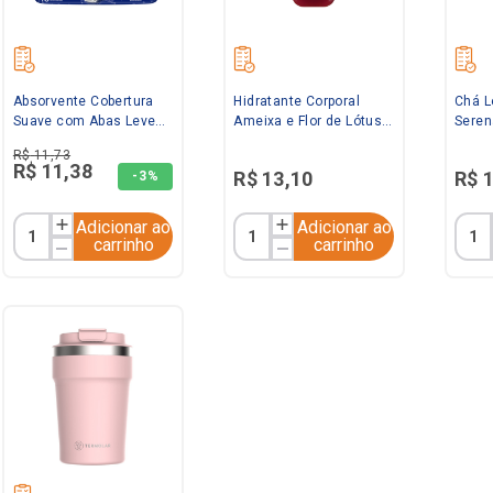
Absorvente Cobertura
Hidratante Corporal
Chá 
Suave com Abas Leve
Ameixa e Flor de Lótus
Seren
16 Pague 14 Sym
200ml Flor de Ypê
Funch
R$
11
,
73
R$
11
,
38
R$
13
,
10
R$
-
3%
Adicionar ao
Adicionar ao
carrinho
carrinho