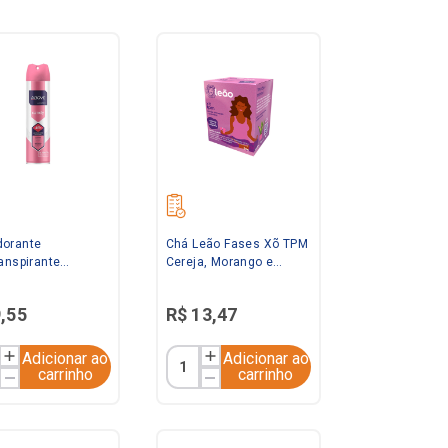
orante
Chá Leão Fases Xõ TPM
ranspirante
Cereja, Morango e
sol Candy 150ml
Baunilha 20g
e
9
,
55
R$
13
,
47
Adicionar ao
Adicionar ao
carrinho
carrinho