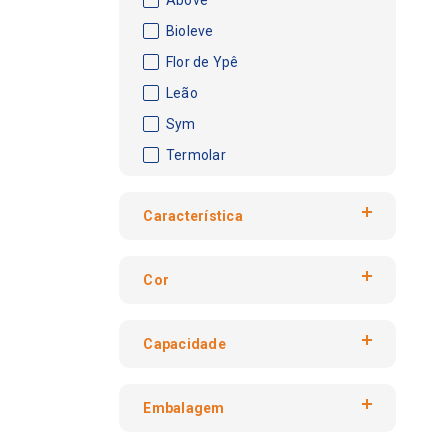
Bioleve
Flor de Ypê
Leão
Sym
Termolar
Característica
510ML
Cor
Antitranspirante
Corporal
branco
Funcional
Capacidade
rosa
Líquido
380ml
Térmico
Embalagem
Tripla Proteção
Caixa