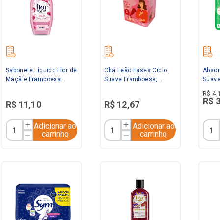
Sabonete Líquido Flor de
Chá Leão Fases Ciclo
Absor
Maçã e Framboesa
Suave Framboesa,
Suave
250ml Flor de Ypê
Cravo e Canela 20g
Unid
R$
4
,
R$
R$
11
,
10
R$
12
,
67
Adicionar ao
Adicionar ao
carrinho
carrinho