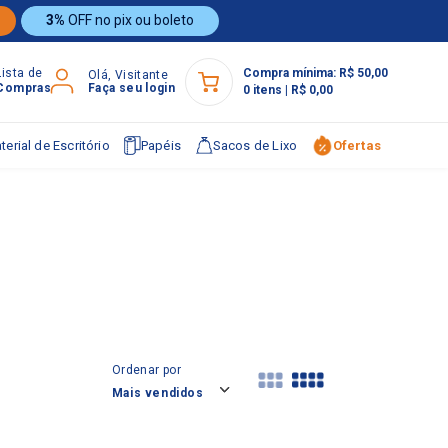
3%
OFF no pix ou boleto
Lista de
Compra mínima:
R$ 50,00
Olá, Visitante
Compras
Faça seu login
0
itens
|
R$ 0,00
terial de Escritório
Papéis
Sacos de Lixo
Ofertas
Ordenar por
Mais vendidos