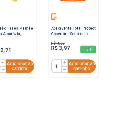
Leão Fases Mamãe
Absorvente Total Protect
a Alcarávia,
Cobertura Seca com
o e Melissa 20g
Abas 08 Unidades Sym
R$
4
,
09
R$
3
,
97
12
,
71
-
3%
Adicionar ao
Adicionar ao
carrinho
carrinho