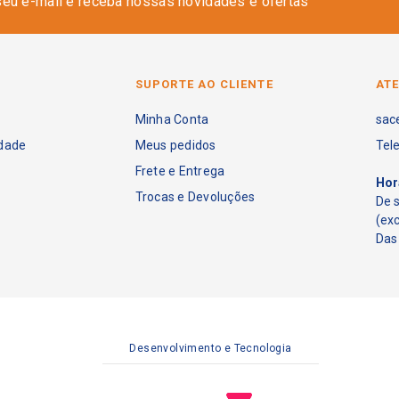
seu e-mail e receba nossas novidades e ofertas
SUPORTE AO CLIENTE
AT
Minha Conta
sac
idade
Meus pedidos
Tel
Frete e Entrega
Hor
Trocas e Devoluções
De 
(ex
Das 
Desenvolvimento e Tecnologia