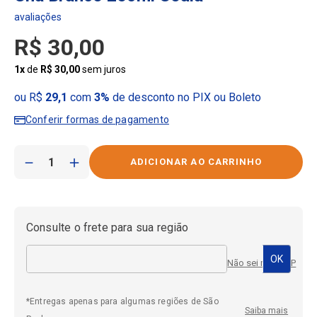
R$
30
,
00
1
x
de
R$
30
,
00
sem juros
ou R$
29,1
com
3%
de desconto no PIX ou Boleto
Conferir formas de pagamento
－
＋
Consulte o frete para sua região
Não sei meu CEP
*Entregas apenas para algumas regiões de São
Saiba mais