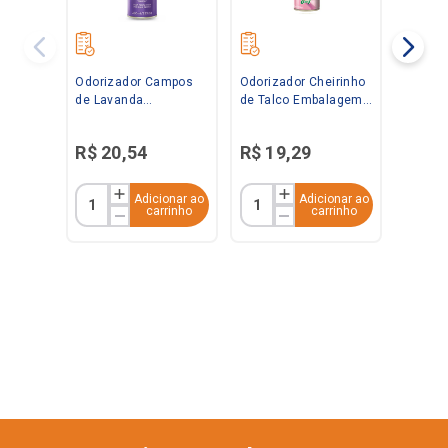
Odorizador Campos
Odorizador Cheirinho
de Lavanda
de Talco Embalagem
Embalagem
Econômica 360ml
Econômica 360ml
Bom Ar
R$
20
,
54
R$
19
,
29
Bom Ar
Adicionar ao
Adicionar ao
carrinho
carrinho