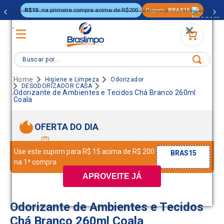
R$15
na primeira compra acima de R$200
Cupom:
BRAS15
.
Buscar por...
Higiene e Limpeza
Odorizador
DESODORIZADOR CASA
.
Odorizante de Ambientes e Tecidos Chá Branco 260ml
Coala
OFERTA DO DIA
Use este cupom para R$ 15 acima de R$ 200
BRAS15
na 1ª compra
APROVEITE JÁ
Odorizante de Ambientes e Tecidos
Chá Branco 260ml Coala