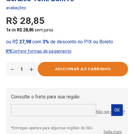
R$
28
,
85
1
x
de
R$
28
,
85
sem juros
ou R$
27,98
com
3%
de desconto no PIX ou Boleto
Conferir formas de pagamento
－
＋
Consulte o frete para sua região
Não sei meu CEP
*Entregas apenas para algumas regiões de São
Saiba mais