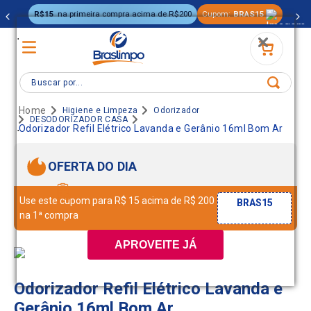
R$15
na primeira compra acima de R$200
Cupom:
BRAS15
.
Buscar por...
Higiene e Limpeza
Odorizador
DESODORIZADOR CASA
.
Odorizador Refil Elétrico Lavanda e Gerânio 16ml Bom Ar
OFERTA DO DIA
Use este cupom para R$ 15 acima de R$ 200
BRAS15
na 1ª compra
APROVEITE JÁ
Odorizador Refil Elétrico Lavanda e
Gerânio 16ml Bom Ar