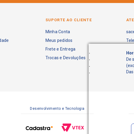
SUPORTE AO CLIENTE
AT
Minha Conta
sac
idade
Meus pedidos
Tel
Frete e Entrega
.
Hor
Trocas e Devoluções
.
De 
.
(ex
.
Das 
Desenvolvimento e Tecnologia