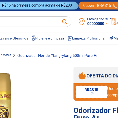
R$15
na primeira compra acima de R$200
Cupom:
BRAS15
Entregar no CEP:
00000000
áveis e Utensílios
Higiene e Limpeza
Limpeza Profissional
Ma
R CASA
Odorizador Flor de Ylang-ylang 500ml Puro Ar
OFERTA DO DI
Use e
BRAS15
comp
Odorizador F
Puro Ar