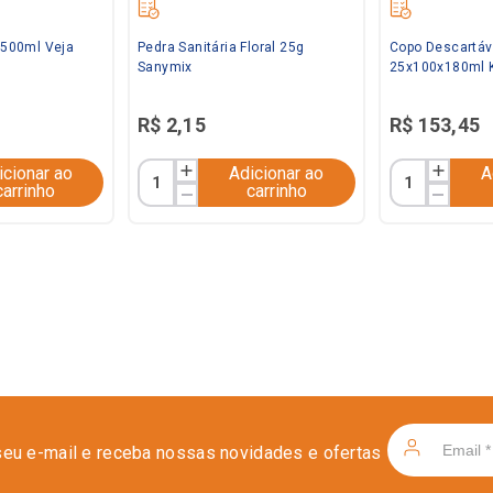
l 500ml Veja
Pedra Sanitária Floral 25g
Copo Descartáv
Sanymix
25x100x180ml 
R$
2
,
15
R$
153
,
45
icionar ao
Adicionar ao
A
carrinho
carrinho
seu e-mail e receba nossas novidades e ofertas