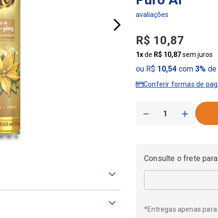
R$
10
,
87
1
x
de
R$
10
,
87
sem juros
ou R$
10,54
com
3%
de 
Conferir formas de pa
－
＋
Consulte o frete para
*Entregas apenas para