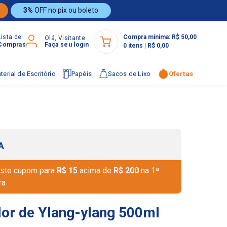
3%
OFF no pix ou boleto
Lista de
Compra mínima:
R$ 50,00
Olá, Visitante
Compras
Faça seu login
0
itens
|
R$ 0,00
terial de Escritório
Papéis
Sacos de Lixo
Ofertas
A
ste cupom para
R$ 15
acima de
R$ 200
na 1ª
ra
lor de Ylang-ylang 500ml