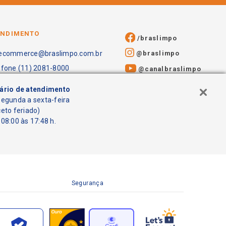
ENDIMENTO
/braslimpo
@braslimpo
ecommerce@braslimpo.com.br
efone (11) 2081-8000
@canalbraslimpo​
ário de atendimento
segunda a sexta-feira
ceto feriado)
08:00 às 17:48 h.
Segurança