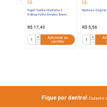
Papel Toalha Interfolha 2
Multiuso Origina
Dobras Folha Simples Branco
20x21 C/ 1.000 folhas Baby
R$
17
,
43
R$
5
,
56
Adicionar ao
Ad
carrinho
Fique por dentro!
Cadastre 