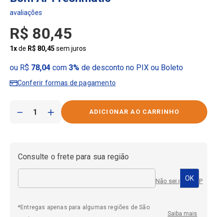
R$
80
,
45
1
x
de
R$
80
,
45
sem juros
ou R$
78,04
com
3%
de desconto no PIX ou Boleto
Conferir formas de pagamento
－
＋
Consulte o frete para sua região
Não sei meu CEP
*Entregas apenas para algumas regiões de São
Saiba mais