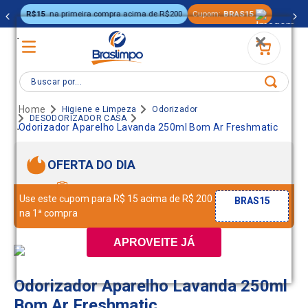
3%
OFF no PIX ou boleto
.
Buscar por...
Higiene e Limpeza
Odorizador
DESODORIZADOR CASA
.
Odorizador Aparelho Lavanda 250ml Bom Ar Freshmatic
OFERTA DO DIA
Use este cupom para R$ 15 acima de R$ 200
BRAS15
na 1ª compra
APROVEITE JÁ
Odorizador Aparelho Lavanda 250ml
Bom Ar Freshmatic