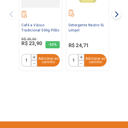
Café a Vácuo
Detergente Neutro 5L
Tradicional 500g Pilão
Limpol
R$
35
,
00
R$
23
,
90
R$
24
,
71
-
32%
Adicionar ao
Adicionar ao
carrinho
carrinho