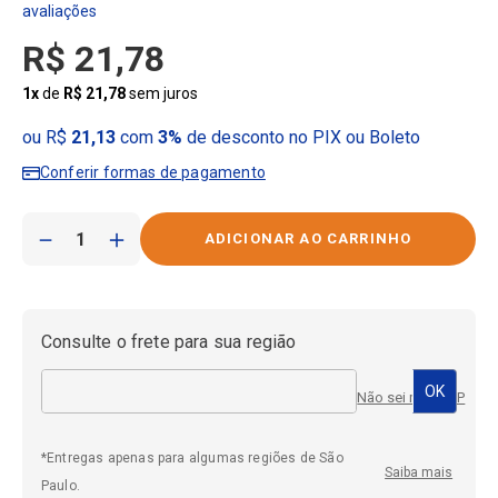
R$
21
,
78
1
x
de
R$
21
,
78
sem juros
ou R$
21,13
com
3%
de desconto no PIX ou Boleto
Conferir formas de pagamento
－
＋
Consulte o frete para sua região
Não sei meu CEP
*Entregas apenas para algumas regiões de São
Saiba mais
Paulo.