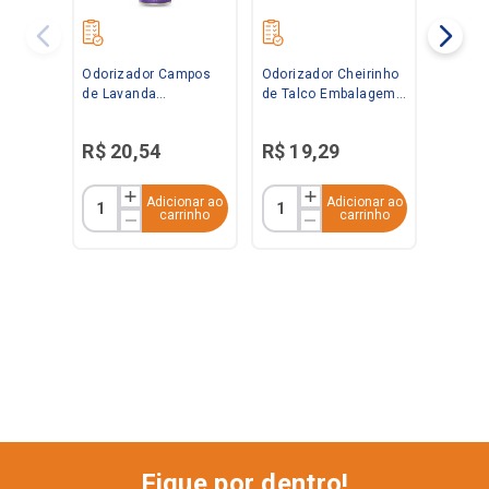
Odorizador Campos
Odorizador Cheirinho
de Lavanda
de Talco Embalagem
Embalagem
Econômica 360ml
Econômica 360ml
Bom Ar
R$
20
,
54
R$
19
,
29
Bom Ar
Adicionar ao
Adicionar ao
carrinho
carrinho
Fique por dentro!