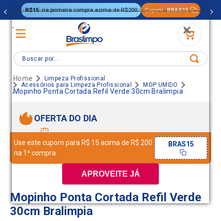
R$15
na primeira compra acima de R$200
Cupom:
BRAS15
.
Buscar por...
Limpeza Profissional
Acessórios para Limpeza Profissional
MOP UMIDO
.
Mopinho Ponta Cortada Refil Verde 30cm Bralimpia
OFERTA DO DIA
Use este cupom para R$ 15 acima de R$ 200
BRAS15
na 1ª compra
APROVEITE JÁ
Mopinho Ponta Cortada Refil Verde
30cm Bralimpia