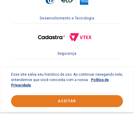
Desenvolvimento e Tecnologia
Segurança
Esse site salva seu histórico de uso. Ao continuar navegando nele,
entendemos que você concorda com a nossa
Política de
Privacidade
.
ACEITAR
© 2022 Braslimpo Comercial Ltda | Av. Lauro de Gusmão
Silveira, 158 Parque Industrial do Jardim São Geraldo -