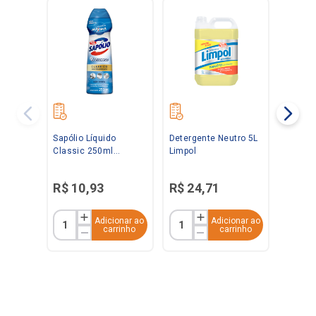
Sapólio Líquido
Detergente Neutro 5L
Classic 250ml
Limpol
Radium
R$
10
,
93
R$
24
,
71
Adicionar ao
Adicionar ao
carrinho
carrinho