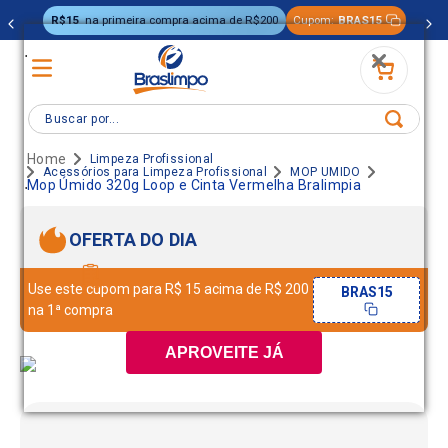
R$15
na primeira compra acima de R$200
Cupom:
BRAS15
.
Buscar por...
Limpeza Profissional
Acessórios para Limpeza Profissional
MOP UMIDO
.
Mop Úmido 320g Loop e Cinta Vermelha Bralimpia
OFERTA DO DIA
Use este cupom para R$ 15 acima de R$ 200
BRAS15
na 1ª compra
APROVEITE JÁ