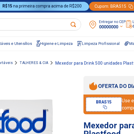
R$15
na primeira compra acima de R$200
Cupom:
BRAS15
Entregar no CEP:
00000000
áveis e Utensílios
Higiene e Limpeza
Limpeza Profissional
Ma
rtáveis
TALHERES & CIA
Mexedor para Drink 500 unidades Plas
OFERTA DO DI
Use e
BRAS15
comp
Mexedor para
Plastfood