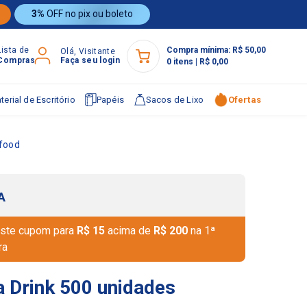
3%
OFF no pix ou boleto
Lista de
Compra mínima:
R$ 50,00
Olá, Visitante
Compras
Faça seu login
0
itens
|
R$ 0,00
terial de Escritório
Papéis
Sacos de Lixo
Ofertas
tfood
A
ste cupom para
R$ 15
acima de
R$ 200
na 1ª
ra
 Drink 500 unidades