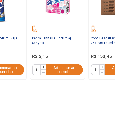
l 500ml Veja
Pedra Sanitária Floral 25g
Copo Descartáv
Sanymix
25x100x180ml 
R$
2
,
15
R$
153
,
45
icionar ao
Adicionar ao
A
carrinho
carrinho