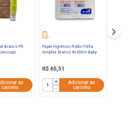
el Branco PS
Papel Higiênico Rolão Folha
Kerocopo
Simples Branco 8x300m Baby
R$
65
,
51
dicionar ao
Adicionar ao
carrinho
carrinho