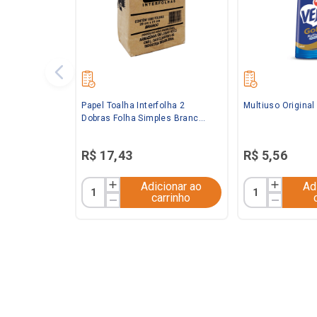
Papel Toalha Interfolha 2
Multiuso Origina
Dobras Folha Simples Branco
20x21 C/ 1.000 folhas Baby
R$
17
,
43
R$
5
,
56
Adicionar ao
Ad
carrinho