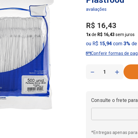
R$
16
,
43
1
x
de
R$
16
,
43
sem juros
ou R$
15,94
com
3%
de 
Conferir formas de pa
－
＋
Consulte o frete para
*Entregas apenas para