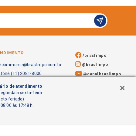
ENDIMENTO
/braslimpo
@braslimpo
ecommerce@braslimpo.com.br
efone (11) 2081-8000
@canalbraslimpo​
ário de atendimento
segunda a sexta-feira
ceto feriado)
08:00 às 17:48 h.