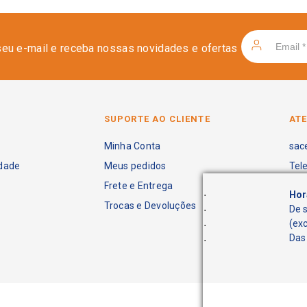
seu e-mail e receba nossas novidades e ofertas
SUPORTE AO CLIENTE
AT
Minha Conta
sac
idade
Meus pedidos
Tel
Frete e Entrega
.
Hor
Trocas e Devoluções
.
De 
.
(ex
.
Das 