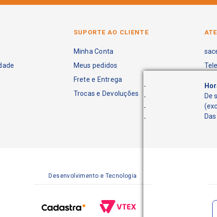
SUPORTE AO CLIENTE
AT
Minha Conta
sac
idade
Meus pedidos
Tel
Frete e Entrega
.
Hor
Trocas e Devoluções
.
De 
.
(ex
.
Das 
Desenvolvimento e Tecnologia