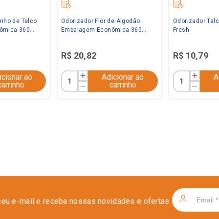
inho de Talco
Odorizador Flor de Algodão
Odorizador Talc
ômica 360ml
Embalagem Econômica 360ml
Fresh
Bom Ar
R$
20
,
82
R$
10
,
79
icionar ao
Adicionar ao
A
carrinho
carrinho
seu e-mail e receba nossas novidades e ofertas