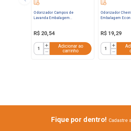
Odorizador Campos de
Odorizador Cheir
Lavanda Embalagem
Embalagem Econ
Econômica 360ml Bom Ar
Bom Ar
R$
20
,
54
R$
19
,
29
Adicionar ao
Ad
carrinho
Fique por dentro!
Cadastre 