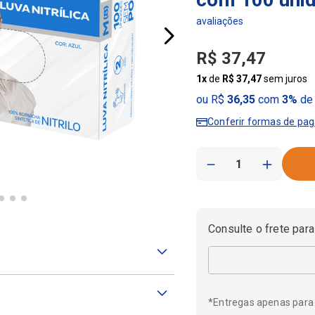
R$
37
,
47
1
x
de
R$
37
,
47
sem juros
ou R$
36,35
com
3%
de 
Conferir formas de pa
－
＋
Consulte o frete para
*Entregas apenas para