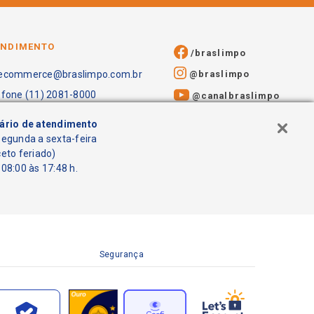
ENDIMENTO
/braslimpo
@braslimpo
ecommerce@braslimpo.com.br
efone (11) 2081-8000
@canalbraslimpo​
ário de atendimento
segunda a sexta-feira
ceto feriado)
08:00 às 17:48 h.
Segurança