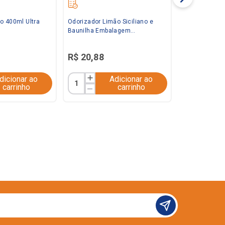
o 400ml Ultra
Odorizador Limão Siciliano e
Baunilha Embalagem
Econômica 360ml Bom Ar
R$
20
,
88
dicionar ao
Adicionar ao
carrinho
carrinho