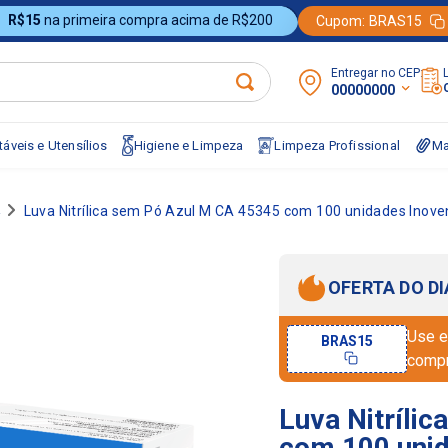
R$15
na primeira compra acima de R$200
Cupom:
BRAS15
Entregar no CEP:
00000000
áveis e Utensílios
Higiene e Limpeza
Limpeza Profissional
Ma
A
Luva Nitrílica sem Pó Azul M CA 45345 com 100 unidades Inove
OFERTA DO DI
Use e
BRAS15
comp
Luva Nitríli
com 100 unid