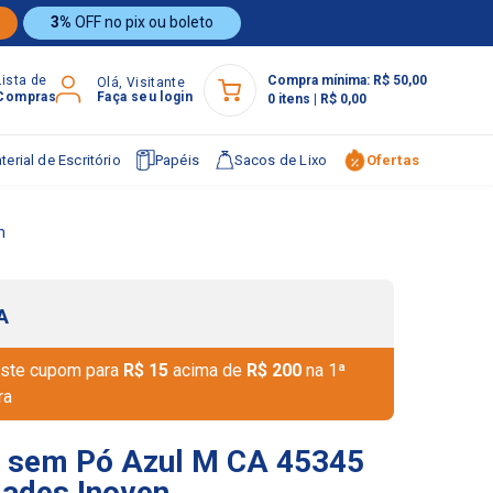
3%
OFF no pix ou boleto
Lista de
Compra mínima:
R$ 50,00
Olá, Visitante
Compras
Faça seu login
0
itens
|
R$ 0,00
terial de Escritório
Papéis
Sacos de Lixo
Ofertas
n
A
ste cupom para
R$ 15
acima de
R$ 200
na 1ª
ra
ca sem Pó Azul M CA 45345
ades Inoven