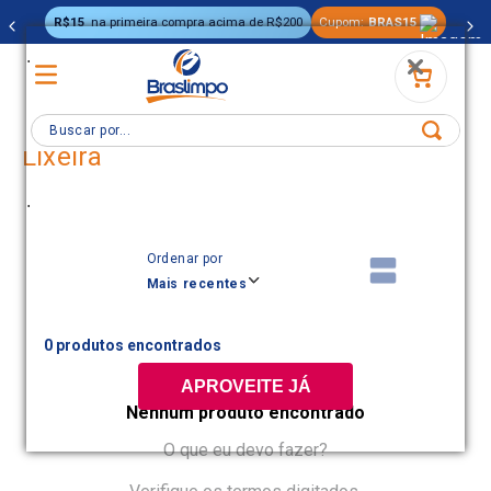
R$15
na primeira compra acima de R$200
Cupom:
BRAS15
.
Buscar por...
Lixeira
.
Ordenar por
Mais recentes
0
APROVEITE JÁ
Nenhum produto encontrado
O que eu devo fazer?