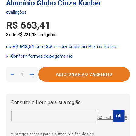
Alumínio Globo Cinza Kunber
R$
663
,
41
3
x
de
R$
221
,
13
sem juros
ou R$
643,51
com
3%
de desconto no PIX ou Boleto
Conferir formas de pagamento
－
＋
Consulte o frete para sua região
Não sei meu CEP
*Entregas apenas para algumas regiões de São