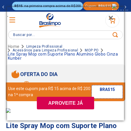
R$15
na primeira compra acima de R$200
Cupom:
BRAS15
.
Buscar por...
Limpeza Profissional
Acessórios para Limpeza Profissional
MOP PO
.
Lite Spray Mop com Suporte Plano Alumínio Globo Cinza
Kunber
OFERTA DO DIA
Use este cupom para R$ 15 acima de R$ 200
BRAS15
na 1ª compra
APROVEITE JÁ
Lite Spray Mop com Suporte Plano