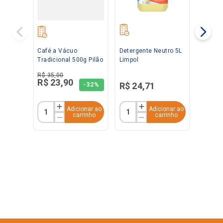
Café a Vácuo
Detergente Neutro 5L
Tradicional 500g Pilão
Limpol
R$
35
,
00
R$
23
,
90
R$
24
,
71
-
32%
Adicionar ao
Adicionar ao
carrinho
carrinho