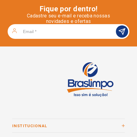
Fique por dentro!
Cadastre seu e-mail e receba nossas
novidades e ofertas
INSTITUCIONAL