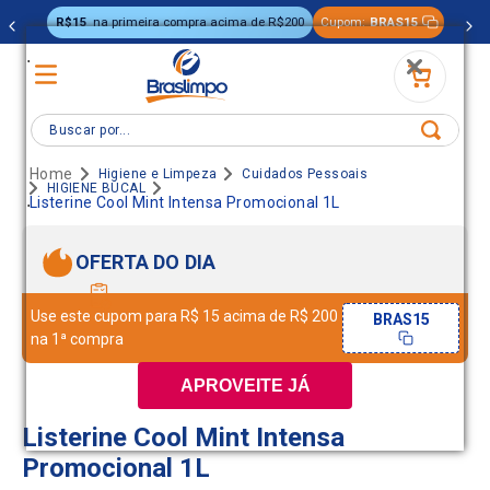
R$15
na primeira compra acima de R$200
Cupom:
BRAS15
.
Buscar por...
Higiene e Limpeza
Cuidados Pessoais
HIGIENE BUCAL
.
Listerine Cool Mint Intensa Promocional 1L
OFERTA DO DIA
Use este cupom para R$ 15 acima de R$ 200
BRAS15
na 1ª compra
APROVEITE JÁ
Listerine Cool Mint Intensa
Promocional 1L