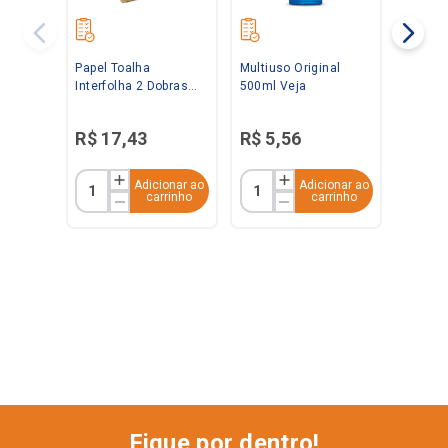
Papel Toalha
Multiuso Original
Interfolha 2 Dobras
500ml Veja
Folha Simples Branco
20x21 C/ 1.000 folhas
R$
17
,
43
R$
5
,
56
Baby
Adicionar ao
Adicionar ao
carrinho
carrinho
Fique por dentro!