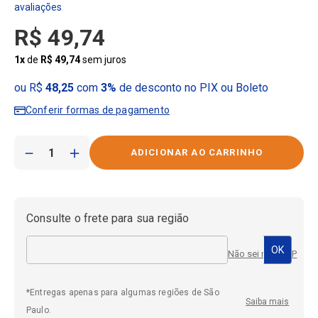
R$
49
,
74
1
x
de
R$
49
,
74
sem juros
ou R$
48,25
com
3%
de desconto no PIX ou Boleto
Conferir formas de pagamento
－
＋
Consulte o frete para sua região
Não sei meu CEP
*Entregas apenas para algumas regiões de São
Saiba mais
Paulo.