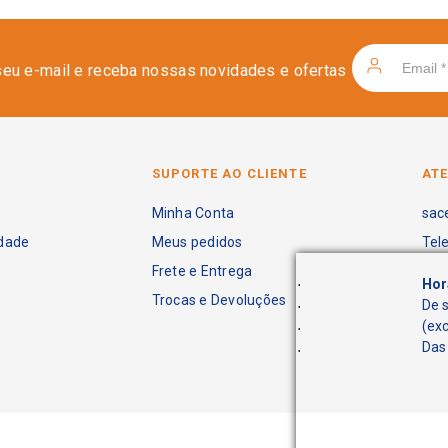
seu e-mail e receba nossas novidades e ofertas
SUPORTE AO CLIENTE
AT
Minha Conta
sac
idade
Meus pedidos
Tel
Frete e Entrega
.
Hor
Trocas e Devoluções
.
De 
.
(ex
.
Das 