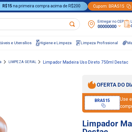
R$15
na primeira compra acima de R$200
Cupom:
BRAS15
Entregar no CEP:
00000000
áveis e Utensílios
Higiene e Limpeza
Limpeza Profissional
Ma
a
LIMPEZA GERAL
Limpador Madeira Uso Direto 750ml Destac
OFERTA DO DI
Use e
BRAS15
comp
Limpador Mad
Destac