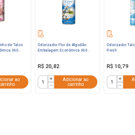
inho de Talco
Odorizador Flor de Algodão
Odorizador Talc
ômica 360ml
Embalagem Econômica 360ml
Fresh
Bom Ar
R$
20
,
82
R$
10
,
79
icionar ao
Adicionar ao
A
carrinho
carrinho