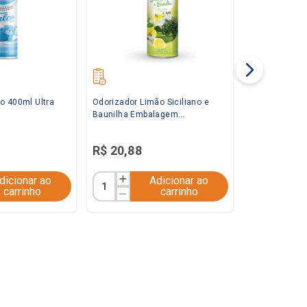
o 400ml Ultra
Odorizador Limão Siciliano e
Baunilha Embalagem
Econômica 360ml Bom Ar
R$
20
,
88
dicionar ao
Adicionar ao
carrinho
carrinho