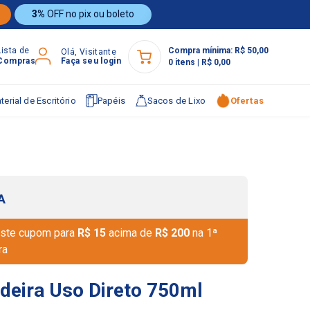
3%
OFF no pix ou boleto
Lista de
Compra mínima:
R$ 50,00
Olá, Visitante
Compras
Faça seu login
0
itens
|
R$ 0,00
terial de Escritório
Papéis
Sacos de Lixo
Ofertas
A
ste cupom para
R$ 15
acima de
R$ 200
na 1ª
ra
eira Uso Direto 750ml