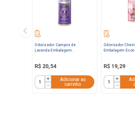
Odorizador Campos de
Odorizador Cheir
Lavanda Embalagem
Embalagem Econ
Econômica 360ml Bom Ar
Bom Ar
R$
20
,
54
R$
19
,
29
Adicionar ao
Ad
carrinho