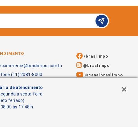
ENDIMENTO
/braslimpo
@braslimpo
ecommerce@braslimpo.com.br
efone (11) 2081-8000
@canalbraslimpo​
ário de atendimento
segunda a sexta-feira
ceto feriado)
08:00 às 17:48 h.