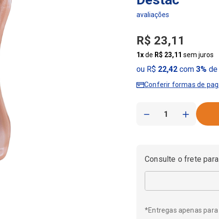
R$
23
,
11
1
x
de
R$
23
,
11
sem juros
ou R$
22,42
com
3%
de 
Conferir formas de pa
－
＋
Consulte o frete para
*Entregas apenas para