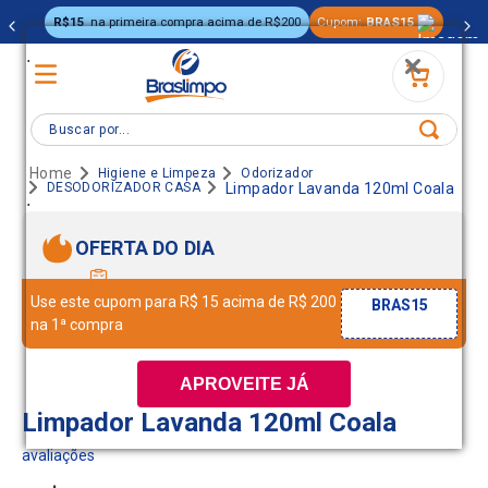
R$15
na primeira compra acima de R$200
Cupom:
BRAS15
.
Buscar por...
Higiene e Limpeza
Odorizador
DESODORIZADOR CASA
Limpador Lavanda 120ml Coala
.
OFERTA DO DIA
Use este cupom para R$ 15 acima de R$ 200
BRAS15
na 1ª compra
APROVEITE JÁ
Limpador Lavanda 120ml Coala