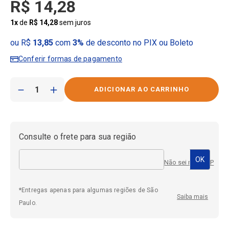
R$
14
,
28
1
x
de
R$
14
,
28
sem juros
ou R$
13,85
com
3%
de desconto no PIX ou Boleto
Conferir formas de pagamento
－
＋
Consulte o frete para sua região
Não sei meu CEP
*Entregas apenas para algumas regiões de São
Saiba mais
Paulo.