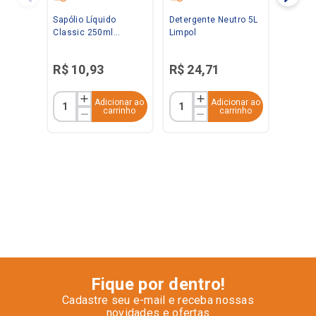
Sapólio Líquido
Detergente Neutro 5L
Classic 250ml
Limpol
Radium
R$
10
,
93
R$
24
,
71
Adicionar ao
Adicionar ao
carrinho
carrinho
Fique por dentro!
Cadastre seu e-mail e receba nossas
novidades e ofertas