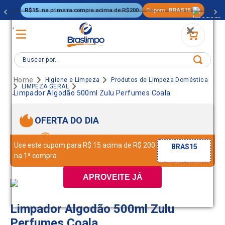
R$15
na primeira compra acima de R$200
Cupom:
BRAS15
.
Buscar por...
Higiene e Limpeza
Produtos de Limpeza Doméstica
LIMPEZA GERAL
.
Limpador Algodão 500ml Zulu Perfumes Coala
OFERTA DO DIA
Use este cupom para R$ 15 acima de R$ 200
BRAS15
na 1ª compra
APROVEITE JÁ
Limpador Algodão 500ml Zulu
Perfumes Coala