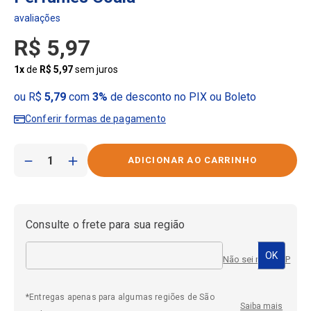
R$
5
,
97
1
x
de
R$
5
,
97
sem juros
ou R$
5,79
com
3%
de desconto no PIX ou Boleto
Conferir formas de pagamento
－
＋
Consulte o frete para sua região
Não sei meu CEP
*Entregas apenas para algumas regiões de São
Saiba mais