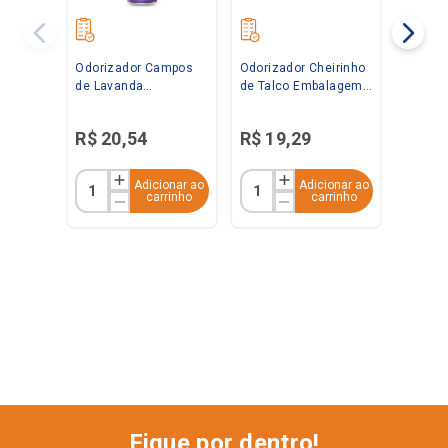
Odorizador Campos
Odorizador Cheirinho
de Lavanda
de Talco Embalagem
Embalagem
Econômica 360ml
Econômica 360ml
Bom Ar
R$
20
,
54
R$
19
,
29
Bom Ar
Adicionar ao
Adicionar ao
carrinho
carrinho
Fique por dentro!