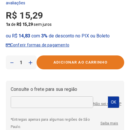
R$
15
,
29
1
x
de
R$
15
,
29
sem juros
ou R$
14,83
com
3%
de desconto no PIX ou Boleto
Conferir formas de pagamento
－
＋
Consulte o frete para sua região
Não sei meu CEP
*Entregas apenas para algumas regiões de São
Saiba mais
Paulo.