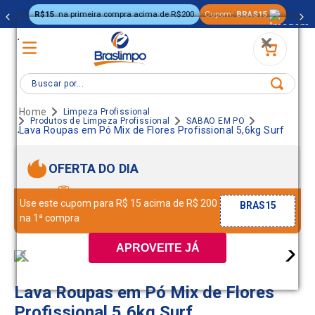
R$15
na primeira compra acima de R$200
Cupom:
BRAS15
.
Buscar por...
Limpeza Profissional
Produtos de Limpeza Profissional
SABAO EM PO
.
Lava Roupas em Pó Mix de Flores Profissional 5,6kg Surf
OFERTA DO DIA
Use este cupom para R$ 15 acima de R$ 200
BRAS15
na 1ª compra
APROVEITE JÁ
Lava Roupas em Pó Mix de Flores
Profissional 5,6kg Surf