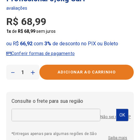
R$
68
,
99
1
x
de
R$
68
,
99
sem juros
ou R$
66,92
com
3%
de desconto no PIX ou Boleto
Conferir formas de pagamento
－
＋
Consulte o frete para sua região
Não sei meu CEP
*Entregas apenas para algumas regiões de São
Saiba mais