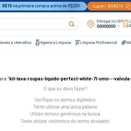
R$15
na primeira compra acima de R$200
Cupom:
BRAS15
Entregar no CEP:
00000000
áveis e Utensílios
Higiene e Limpeza
Limpeza Profissional
Ma
ra "
kit-lava-roupas-liquido-perfect-white-7l-omo---valvul
O que eu devo fazer?
Verifique os termos digitados.
Tente utilizar uma única palavra.
Utilize termos genéricos na busca.
Tente utilizar sinônimos do termo desejado.