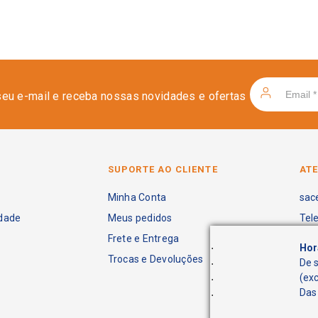
seu e-mail e receba nossas novidades e ofertas
SUPORTE AO CLIENTE
AT
Minha Conta
sac
idade
Meus pedidos
Tel
Frete e Entrega
.
Hor
Trocas e Devoluções
.
De 
.
(ex
.
Das 