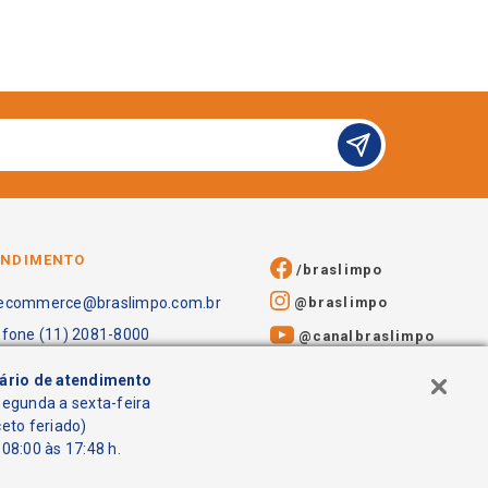
ENDIMENTO
/braslimpo
@braslimpo
ecommerce@braslimpo.com.br
efone (11) 2081-8000
@canalbraslimpo​
ário de atendimento
segunda a sexta-feira
ceto feriado)
08:00 às 17:48 h.