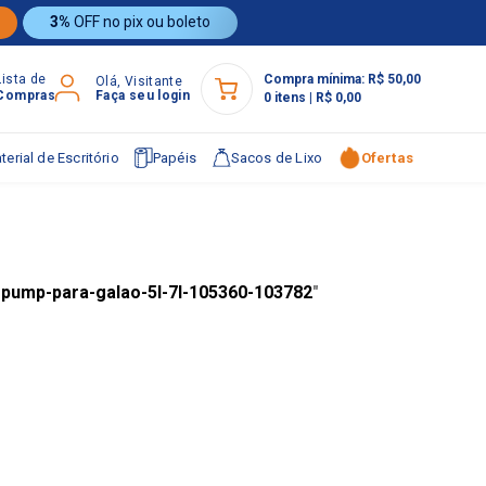
3%
OFF no pix ou boleto
Lista de
Compra mínima:
R$ 50,00
Olá, Visitante
Compras
Faça seu login
0
itens
|
R$ 0,00
terial de Escritório
Papéis
Sacos de Lixo
Ofertas
a-pump-para-galao-5l-7l-105360-103782
"