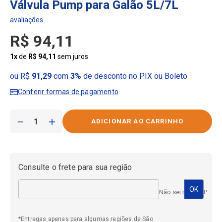
Válvula Pump para Galão 5L/7L
R$
94
,
11
1
x
de
R$
94
,
11
sem juros
ou R$
91,29
com
3%
de desconto no PIX ou Boleto
Conferir formas de pagamento
－
＋
Consulte o frete para sua região
Não sei meu CEP
*Entregas apenas para algumas regiões de São