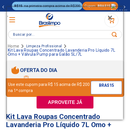
R$15
na primeira compra acima de R$200
Cupom:
BRAS15
.
Buscar por...
Limpeza Profissional
Kit Lava Roupas Concentrado Lavanderia Pro Líquido 7L
.
Omo + Válvula Pump para Galão 5L/7L
OFERTA DO DIA
Use este cupom para R$ 15 acima de R$ 200
BRAS15
na 1ª compra
APROVEITE JÁ
Kit Lava Roupas Concentrado
Lavanderia Pro Líquido 7L Omo +