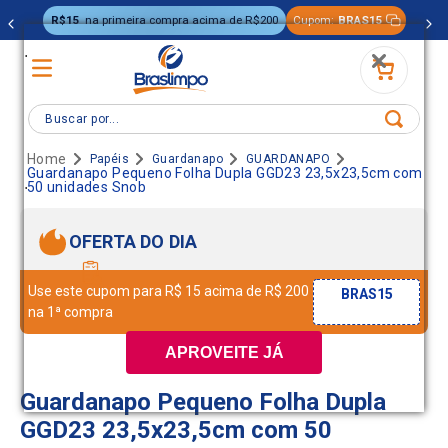
R$15
na primeira compra acima de R$200
Cupom:
BRAS15
.
Buscar por...
Papéis
Guardanapo
GUARDANAPO
Guardanapo Pequeno Folha Dupla GGD23 23,5x23,5cm com
.
50 unidades Snob
OFERTA DO DIA
Use este cupom para R$ 15 acima de R$ 200
BRAS15
na 1ª compra
APROVEITE JÁ
Guardanapo Pequeno Folha Dupla
GGD23 23,5x23,5cm com 50