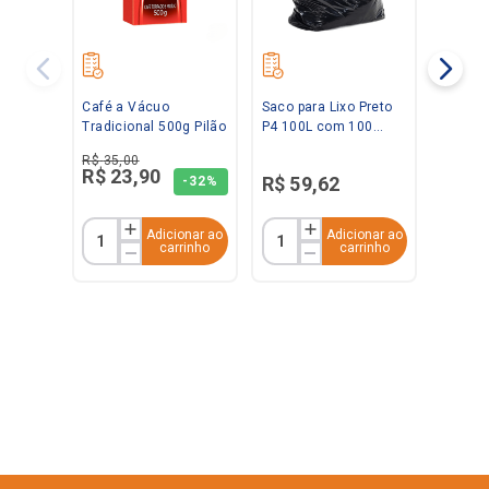
Café a Vácuo
Saco para Lixo Preto
Tradicional 500g Pilão
P4 100L com 100
unidades Ravana
R$
35
,
00
R$
23
,
90
R$
59
,
62
-
32%
Adicionar ao
Adicionar ao
carrinho
carrinho