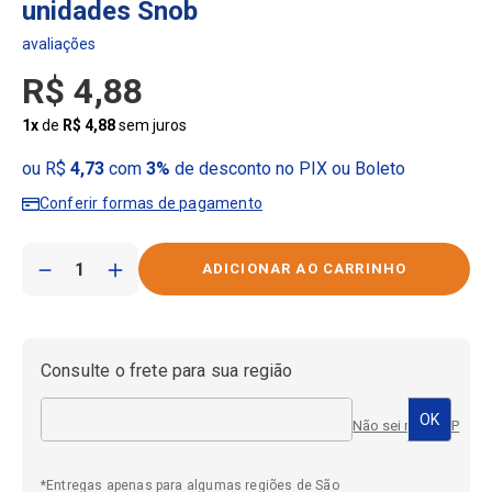
unidades Snob
R$
4
,
88
1
x
de
R$
4
,
88
sem juros
ou R$
4,73
com
3%
de desconto no PIX ou Boleto
Conferir formas de pagamento
－
＋
Consulte o frete para sua região
Não sei meu CEP
*Entregas apenas para algumas regiões de São