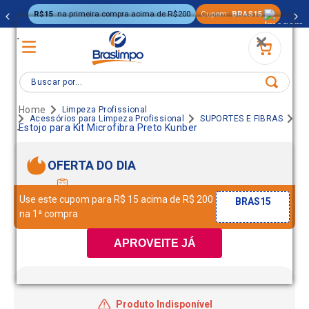
R$15
na primeira compra acima de R$200
Cupom:
BRAS15
.
Buscar por...
Limpeza Profissional
Acessórios para Limpeza Profissional
SUPORTES E FIBRAS
.
Estojo para Kit Microfibra Preto Kunber
OFERTA DO DIA
Use este cupom para R$ 15 acima de R$ 200
BRAS15
na 1ª compra
APROVEITE JÁ