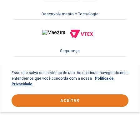
Desenvolvimento e Tecnologia
Segurança
Esse site salva seu histórico de uso. Ao continuar navegando nele,
entendemos que você concorda com a nossa
Política de
Privacidade
.
ACEITAR
© 2022 Braslimpo Comercial Ltda | Av. Lauro de Gusmão
Silveira, 158 Parque Industrial do Jardim São Geraldo -
Guarulhos/SP CEP: 07140-010 | CNPJ 65.833.410/0001-69