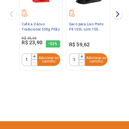
Café a Vácuo
Saco para Lixo Preto
Tradicional 500g Pilão
P4 100L com 100
unidades Ravana
R$
35
,
00
R$
23
,
90
R$
59
,
62
-
32%
Adicionar ao
Adicionar ao
carrinho
carrinho