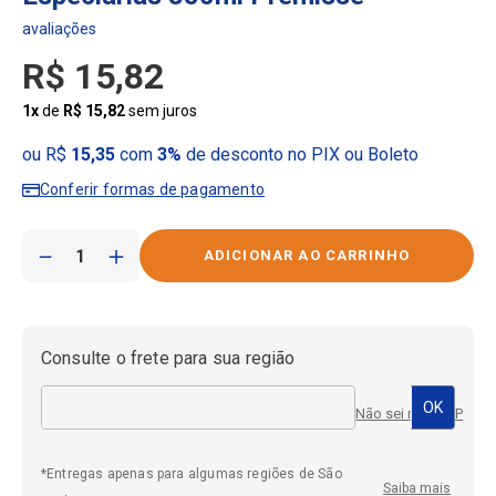
R$
15
,
82
1
x
de
R$
15
,
82
sem juros
ou R$
15,35
com
3%
de desconto no PIX ou Boleto
Conferir formas de pagamento
－
＋
Consulte o frete para sua região
Não sei meu CEP
*Entregas apenas para algumas regiões de São
Saiba mais