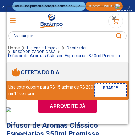
R$15
na primeira compra acima de R$200
Cupom:
BRAS15
.
Buscar por...
Higiene e Limpeza
Odorizador
DESODORIZADOR CASA
.
Difusor de Aromas Clássico Especiarias 350ml Premisse
OFERTA DO DIA
Use este cupom para R$ 15 acima de R$ 200
BRAS15
na 1ª compra
APROVEITE JÁ
Difusor de Aromas Clássico
Especiarias 350ml Premisse