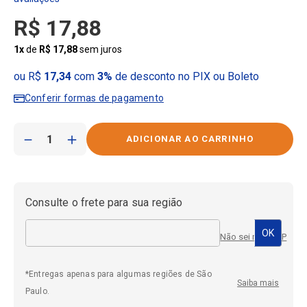
R$
17
,
88
1
x
de
R$
17
,
88
sem juros
ou R$
17,34
com
3%
de desconto no PIX ou Boleto
Conferir formas de pagamento
－
＋
Consulte o frete para sua região
Não sei meu CEP
*Entregas apenas para algumas regiões de São
Saiba mais
Paulo.