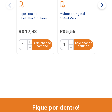
Papel Toalha
Multiuso Original
Interfolha 2 Dobras
500ml Veja
Folha Simples Branco
20x21 C/ 1.000 folhas
R$
17
,
43
R$
5
,
56
Baby
Adicionar ao
Adicionar ao
carrinho
carrinho
Fique por dentro!