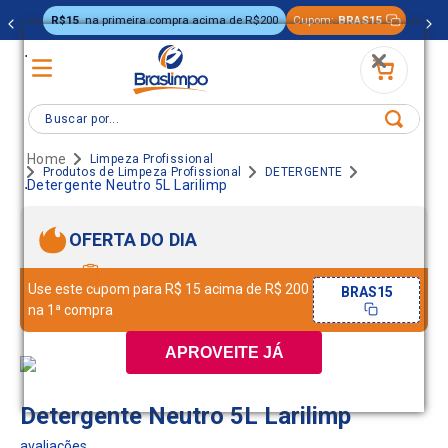
R$15
na primeira compra acima de R$200
Cupom:
BRAS15
.
Buscar por...
Limpeza Profissional
Produtos de Limpeza Profissional
DETERGENTE
.
Detergente Neutro 5L Larilimp
OFERTA DO DIA
Use este cupom para R$ 15 acima de R$ 200
BRAS15
na 1ª compra
APROVEITE JÁ
Detergente Neutro 5L Larilimp