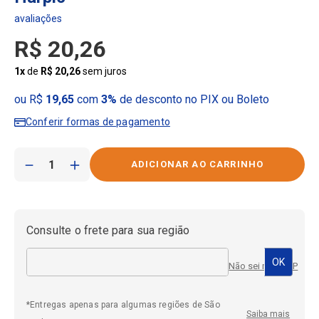
R$
20
,
26
1
x
de
R$
20
,
26
sem juros
ou R$
19,65
com
3%
de desconto no PIX ou Boleto
Conferir formas de pagamento
－
＋
Consulte o frete para sua região
Não sei meu CEP
*Entregas apenas para algumas regiões de São
Saiba mais