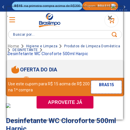
R$15
na primeira compra acima de R$200
Cupom:
BRAS15
.
Buscar por...
Higiene e Limpeza
Produtos de Limpeza Doméstica
DESINFETANTE
.
Desinfetante WC Cloroforte 500ml Harpic
OFERTA DO DIA
Use este cupom para R$ 15 acima de R$ 200
BRAS15
na 1ª compra
APROVEITE JÁ
Desinfetante WC Cloroforte 500ml
Harpic