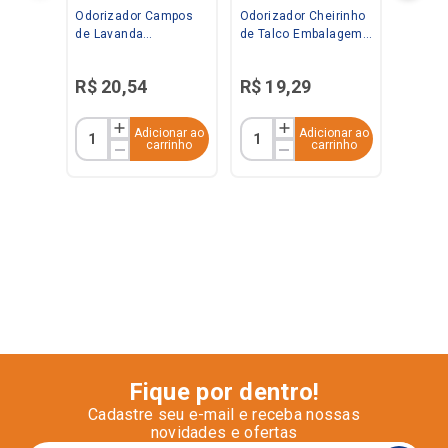
Odorizador Campos
Odorizador Cheirinho
de Lavanda
de Talco Embalagem
Embalagem
Econômica 360ml
Econômica 360ml
Bom Ar
R$
20
,
54
R$
19
,
29
Bom Ar
Adicionar ao
Adicionar ao
carrinho
carrinho
Fique por dentro!
Cadastre seu e-mail e receba nossas
novidades e ofertas