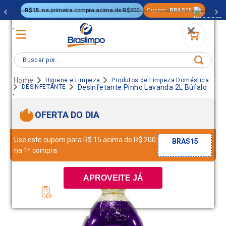
R$15
na primeira compra acima de R$200
Cupom:
BRAS15
.
Buscar por...
Higiene e Limpeza
Produtos de Limpeza Doméstica
DESINFETANTE
Desinfetante Pinho Lavanda 2L Búfalo
.
OFERTA DO DIA
Use este cupom para R$ 15 acima de R$ 200
BRAS15
na 1ª compra
APROVEITE JÁ