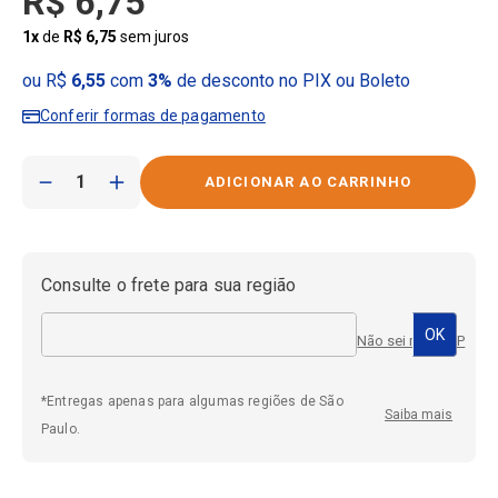
R$
6
,
75
1
x
de
R$
6
,
75
sem juros
ou R$
6,55
com
3%
de desconto no PIX ou Boleto
Conferir formas de pagamento
－
＋
Consulte o frete para sua região
Não sei meu CEP
*Entregas apenas para algumas regiões de São
Saiba mais
Paulo.