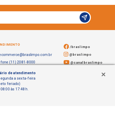
ENDIMENTO
/braslimpo
@braslimpo
ecommerce@braslimpo.com.br
efone (11) 2081-8000
@canalbraslimpo​
ário de atendimento
segunda a sexta-feira
ceto feriado)
08:00 às 17:48 h.