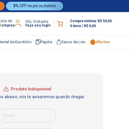
3%
OFF no pix ou boleto
Lista de
Compra mínima:
R$ 50,00
Olá, Visitante
Compras
Faça seu login
0
itens
|
R$ 0,00
terial de Escritório
Papéis
Sacos de Lixo
Ofertas