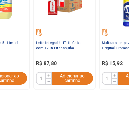
o 5L Limpol
Leite Integral UHT 1L Caixa
Multiuso Limpe
com 12un Piracanjuba
Original Promo
Veja
R$
87
,
80
R$
15
,
92
icionar ao
Adicionar ao
A
carrinho
carrinho