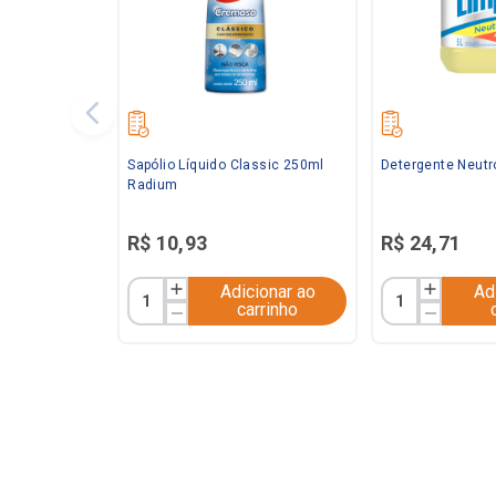
Sapólio Líquido Classic 250ml
Detergente Neutr
Radium
R$
10
,
93
R$
24
,
71
Adicionar ao
Ad
carrinho