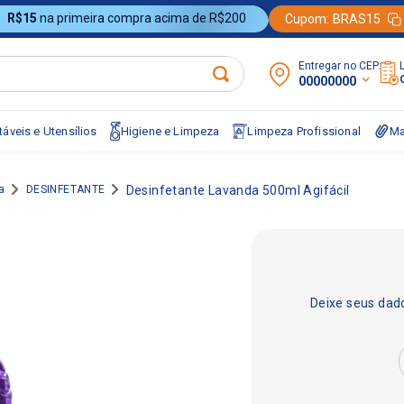
R$15
na primeira compra acima de R$200
Cupom:
BRAS15
Entregar no CEP:
00000000
áveis e Utensílios
Higiene e Limpeza
Limpeza Profissional
Ma
a
DESINFETANTE
Desinfetante Lavanda 500ml Agifácil