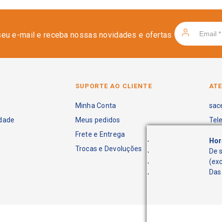
seu e-mail e receba nossas novidades e ofertas
SUPORTE AO CLIENTE
AT
Minha Conta
sac
idade
Meus pedidos
Tel
Frete e Entrega
.
Hor
Trocas e Devoluções
.
De 
.
(ex
.
Das 