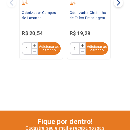
Odorizador Campos
Odorizador Cheirinho
de Lavanda
de Talco Embalagem
Embalagem
Econômica 360ml
Econômica 360ml
Bom Ar
R$
20
,
54
R$
19
,
29
Bom Ar
Adicionar ao
Adicionar ao
carrinho
carrinho
Fique por dentro!
Cadastre seu e-mail e receba nossas