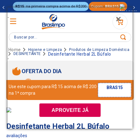
R$15
na primeira compra acima de R$200
Cupom:
BRAS15
.
Buscar por...
Higiene e Limpeza
Produtos de Limpeza Doméstica
DESINFETANTE
Desinfetante Herbal 2L Búfalo
.
OFERTA DO DIA
Use este cupom para R$ 15 acima de R$ 200
BRAS15
na 1ª compra
APROVEITE JÁ
Desinfetante Herbal 2L Búfalo