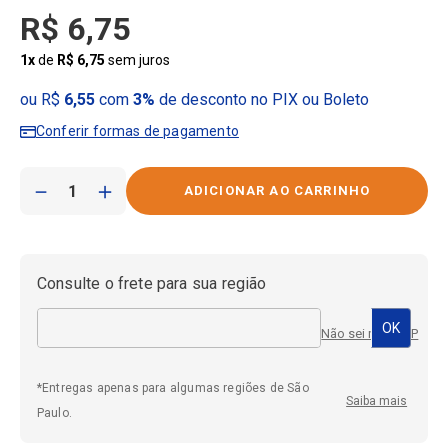
R$
6
,
75
1
x
de
R$
6
,
75
sem juros
ou R$
6,55
com
3%
de desconto no PIX ou Boleto
Conferir formas de pagamento
－
＋
Consulte o frete para sua região
Não sei meu CEP
*Entregas apenas para algumas regiões de São
Saiba mais
Paulo.