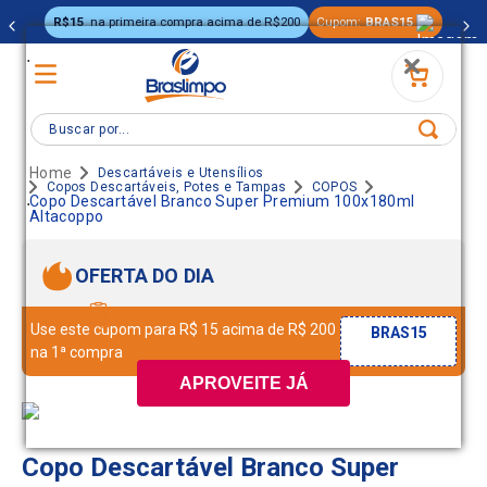
R$15
na primeira compra acima de R$200
Cupom:
BRAS15
.
Buscar por...
Descartáveis e Utensílios
Copos Descartáveis, Potes e Tampas
COPOS
.
Copo Descartável Branco Super Premium 100x180ml
Altacoppo
OFERTA DO DIA
Use este cupom para R$ 15 acima de R$ 200
BRAS15
na 1ª compra
APROVEITE JÁ
Copo Descartável Branco Super