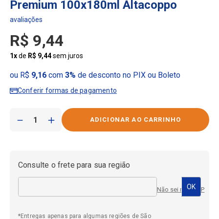
Premium 100x180ml Altacoppo
R$
9
,
44
1
x
de
R$
9
,
44
sem juros
ou R$
9,16
com
3%
de desconto no PIX ou Boleto
Conferir formas de pagamento
－
＋
Consulte o frete para sua região
Não sei meu CEP
*Entregas apenas para algumas regiões de São