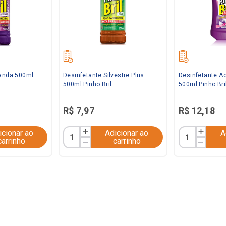
vanda 500ml
Desinfetante Silvestre Plus
Desinfetante A
500ml Pinho Bril
500ml Pinho Bri
R$
7
,
97
R$
12
,
18
icionar ao
Adicionar ao
A
carrinho
carrinho