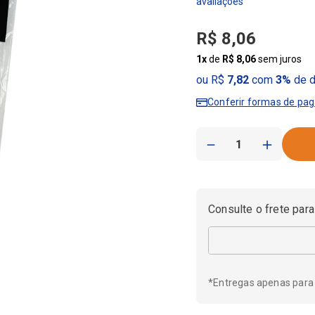
R$
8
,
06
1
x
de
R$
8
,
06
sem juros
ou R$
7,82
com
3%
de d
Conferir formas de pa
－
＋
Consulte o frete para
*Entregas apenas para