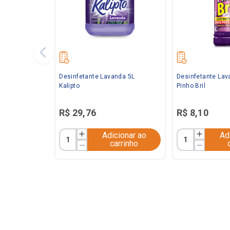
Desinfetante Lavanda 5L
Desinfetante La
Kalipto
Pinho Bril
R$
29
,
76
R$
8
,
10
Adicionar ao
Ad
carrinho