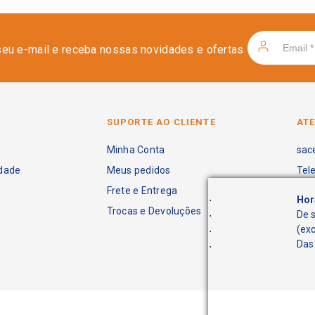
seu e-mail e receba nossas novidades e ofertas
SUPORTE AO CLIENTE
AT
Minha Conta
sac
idade
Meus pedidos
Tel
Frete e Entrega
.
Hor
Trocas e Devoluções
.
De 
.
(ex
.
Das 