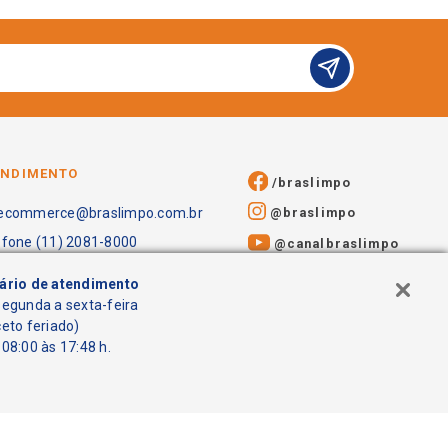
ENDIMENTO
/braslimpo
@braslimpo
ecommerce@braslimpo.com.br
efone (11) 2081-8000
@canalbraslimpo​
ário de atendimento
segunda a sexta-feira
ceto feriado)
08:00 às 17:48 h.