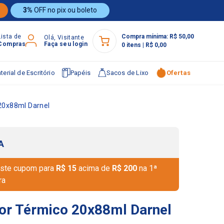
3%
OFF no pix ou boleto
Lista de
Compra mínima:
R$ 50,00
Olá, Visitante
Compras
Faça seu login
0
itens
|
R$ 0,00
terial de Escritório
Papéis
Sacos de Lixo
Ofertas
20x88ml Darnel
A
ste cupom para
R$ 15
acima de
R$ 200
na 1ª
ra
or Térmico 20x88ml Darnel