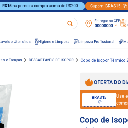
R$15
na primeira compra acima de R$200
Cupom:
BRAS15
Entregar no CEP:
00000000
áveis e Utensílios
Higiene e Limpeza
Limpeza Profissional
Ma
otes e Tampas
DESCARTAVEIS DE ISOPOR
Copo de Isopor Térmico 
OFERTA DO DI
Use e
BRAS15
comp
Copo de Isop