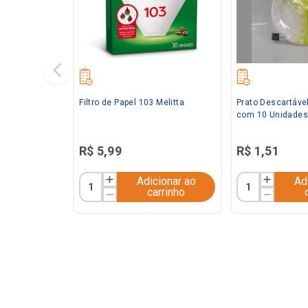
Filtro de Papel 103 Melitta
Prato Descartáve
com 10 Unidades
R$
5
,
99
R$
1
,
51
Adicionar ao
Ad
carrinho