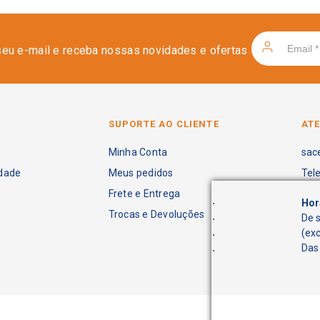
seu e-mail e receba nossas novidades e ofertas
SUPORTE AO CLIENTE
AT
Minha Conta
sac
idade
Meus pedidos
Tel
Frete e Entrega
.
Hor
Trocas e Devoluções
.
De 
.
(ex
.
Das 