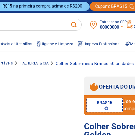
R$15
na primeira compra acima de R$200
Cupom:
BRAS15
Entregar no CEP:
00000000
áveis e Utensílios
Higiene e Limpeza
Limpeza Profissional
Ma
rtáveis
TALHERES & CIA
Colher Sobremesa Branco 50 unidades
OFERTA DO DI
Use e
BRAS15
comp
Colher Sobre
Golden