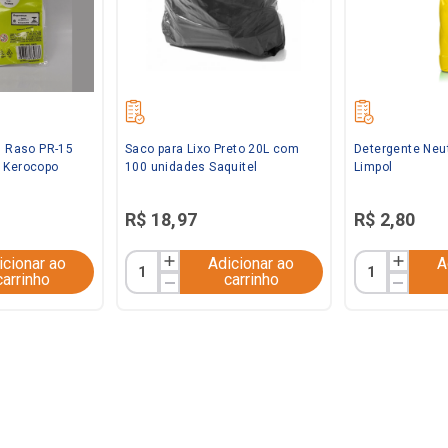
l Raso PR-15
Saco para Lixo Preto 20L com
Detergente Neu
 Kerocopo
100 unidades Saquitel
Limpol
R$
18
,
97
R$
2
,
80
icionar ao
Adicionar ao
A
carrinho
carrinho