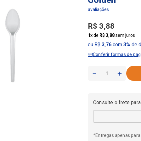
R$
3
,
88
1
x
de
R$
3
,
88
sem juros
ou R$
3,76
com
3%
de d
Conferir formas de pa
－
＋
Consulte o frete para
*Entregas apenas para