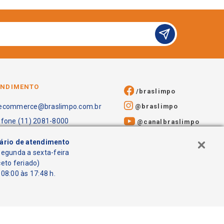
ENDIMENTO
/braslimpo
@braslimpo
ecommerce@braslimpo.com.br
efone (11) 2081-8000
@canalbraslimpo​
ário de atendimento
segunda a sexta-feira
ceto feriado)
08:00 às 17:48 h.