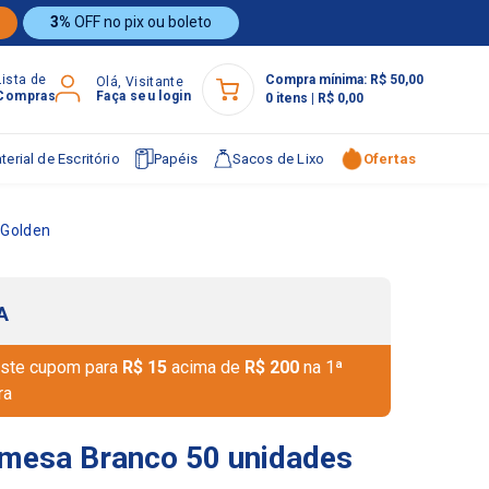
3%
OFF no pix ou boleto
Lista de
Compra mínima:
R$ 50,00
Olá, Visitante
Compras
Faça seu login
0
itens
|
R$ 0,00
terial de Escritório
Papéis
Sacos de Lixo
Ofertas
 Golden
A
ste cupom para
R$ 15
acima de
R$ 200
na 1ª
ra
mesa Branco 50 unidades