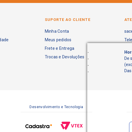
SUPORTE AO CLIENTE
AT
Minha Conta
sac
idade
Meus pedidos
Tel
Frete e Entrega
.
Hor
Trocas e Devoluções
.
De 
.
(ex
.
Das 
Desenvolvimento e Tecnologia