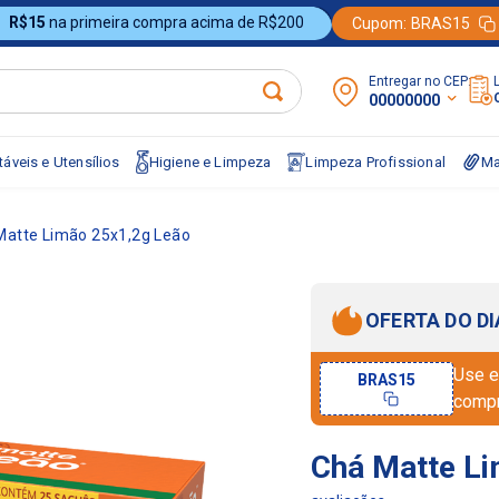
R$15
na primeira compra acima de R$200
Cupom:
BRAS15
Entregar no CEP:
00000000
áveis e Utensílios
Higiene e Limpeza
Limpeza Profissional
Ma
Matte Limão 25x1,2g Leão
OFERTA DO DI
Use e
BRAS15
comp
Chá Matte Li