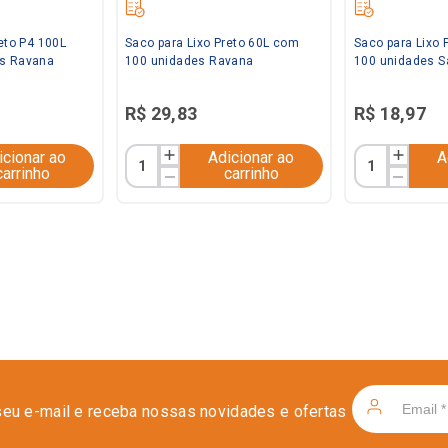
eto P4 100L
Saco para Lixo Preto 60L com
Saco para Lixo 
s Ravana
100 unidades Ravana
100 unidades S
R$
29
,
83
R$
18
,
97
icionar ao
Adicionar ao
A
carrinho
carrinho
seu e-mail e receba nossas novidades e ofertas