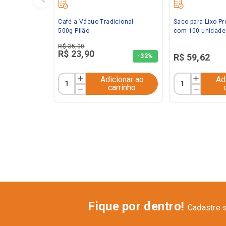
Café a Vácuo Tradicional
Saco para Lixo Pr
500g Pilão
com 100 unidade
R$
35
,
00
R$
23
,
90
R$
59
,
62
-
32%
Adicionar ao
Ad
carrinho
Fique por dentro!
Cadastre 