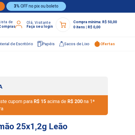
3%
OFF no pix ou boleto
Lista de
Compra mínima:
R$ 50,00
Olá, Visitante
Compras
Faça seu login
0
itens
|
R$ 0,00
terial de Escritório
Papéis
Sacos de Lixo
Ofertas
A
ste cupom para
R$ 15
acima de
R$ 200
na 1ª
ra
mão 25x1,2g Leão