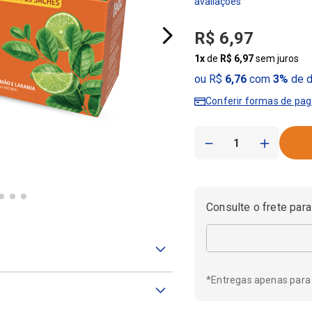
R$
6
,
97
1
x
de
R$
6
,
97
sem juros
ou R$
6,76
com
3%
de d
Conferir formas de pa
－
＋
Consulte o frete para
*Entregas apenas para