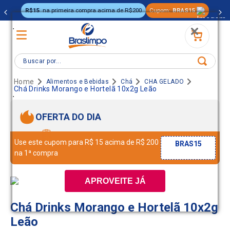
R$15
na primeira compra acima de R$200
Cupom:
BRAS15
.
Buscar por...
Alimentos e Bebidas
Chá
CHA GELADO
Chá Drinks Morango e Hortelã 10x2g Leão
.
OFERTA DO DIA
Use este cupom para R$ 15 acima de R$ 200
BRAS15
na 1ª compra
APROVEITE JÁ
Chá Drinks Morango e Hortelã 10x2g
Leão