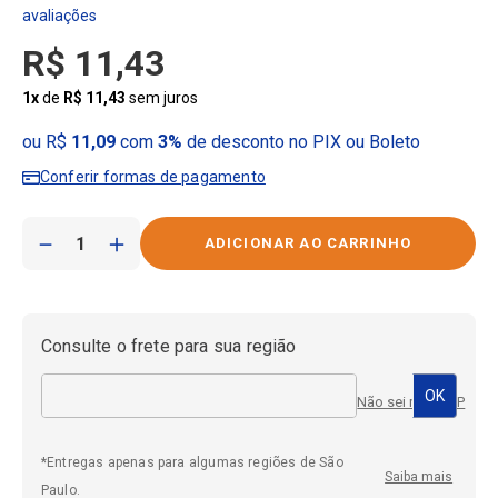
R$
11
,
43
1
x
de
R$
11
,
43
sem juros
ou R$
11,09
com
3%
de desconto no PIX ou Boleto
Conferir formas de pagamento
－
＋
Consulte o frete para sua região
Não sei meu CEP
*Entregas apenas para algumas regiões de São
Saiba mais
Paulo.