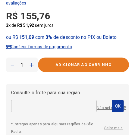
R$
155
,
76
3
x
de
R$
51
,
92
sem juros
ou R$
151,09
com
3%
de desconto no PIX ou Boleto
Conferir formas de pagamento
－
＋
Consulte o frete para sua região
Não sei meu CEP
*Entregas apenas para algumas regiões de São
Saiba mais
Paulo.