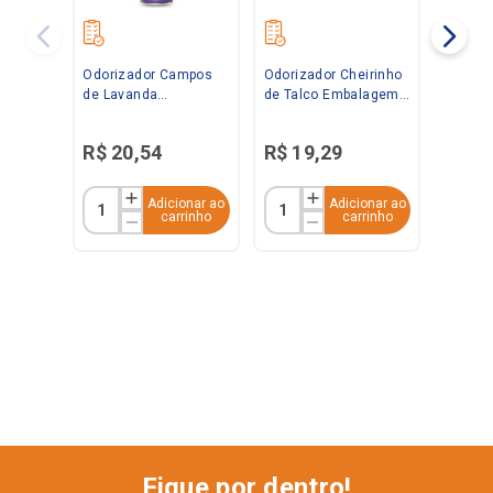
Odorizador Campos
Odorizador Cheirinho
de Lavanda
de Talco Embalagem
Embalagem
Econômica 360ml
Econômica 360ml
Bom Ar
R$
20
,
54
R$
19
,
29
Bom Ar
Adicionar ao
Adicionar ao
carrinho
carrinho
Fique por dentro!