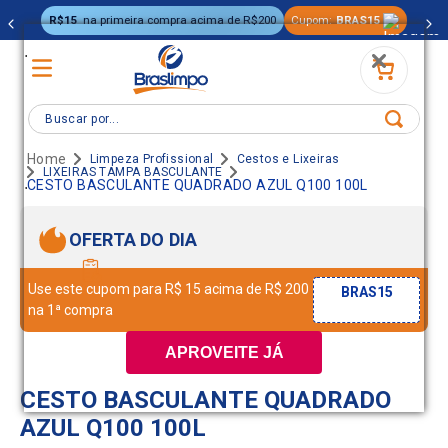
R$15
na primeira compra acima de R$200
Cupom:
BRAS15
.
Buscar por...
Limpeza Profissional
Cestos e Lixeiras
LIXEIRAS TAMPA BASCULANTE
.
CESTO BASCULANTE QUADRADO AZUL Q100 100L
OFERTA DO DIA
Use este cupom para R$ 15 acima de R$ 200
BRAS15
na 1ª compra
APROVEITE JÁ
CESTO BASCULANTE QUADRADO
AZUL Q100 100L