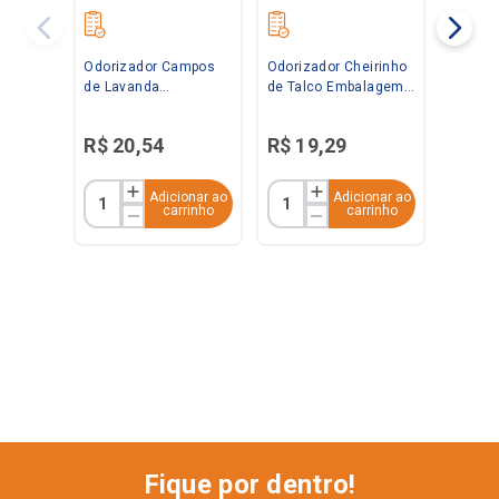
Odorizador Campos
Odorizador Cheirinho
de Lavanda
de Talco Embalagem
Embalagem
Econômica 360ml
Econômica 360ml
Bom Ar
R$
20
,
54
R$
19
,
29
Bom Ar
Adicionar ao
Adicionar ao
carrinho
carrinho
Fique por dentro!