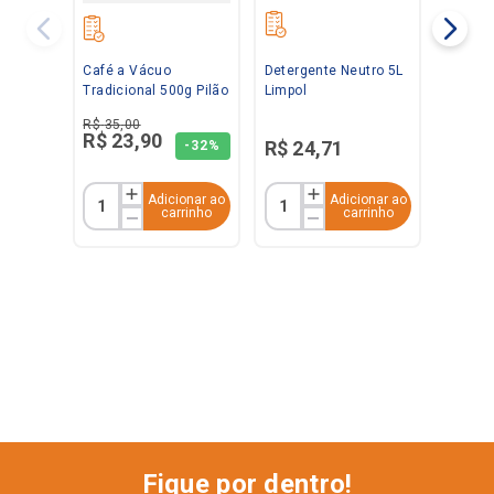
Café a Vácuo
Detergente Neutro 5L
Tradicional 500g Pilão
Limpol
R$
35
,
00
R$
23
,
90
R$
24
,
71
-
32%
Adicionar ao
Adicionar ao
carrinho
carrinho
Fique por dentro!