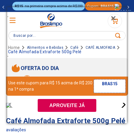
R$15
na primeira compra acima de R$200
Cupom:
BRAS15
.
Buscar por...
Alimentos e Bebidas
Café
CAFÉ ALMOFADA
Café Almofada Extraforte 500g Pelé
.
OFERTA DO DIA
Use este cupom para R$ 15 acima de R$ 200
BRAS15
na 1ª compra
APROVEITE JÁ
Café Almofada Extraforte 500g Pelé