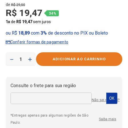
R$
29
,
50
R$
19
,
47
34%
1
x
de
R$
19
,
47
sem juros
ou R$
18,89
com
3%
de desconto no PIX ou Boleto
Conferir formas de pagamento
－
＋
Consulte o frete para sua região
Não sei meu CEP
*Entregas apenas para algumas regiões de São
Saiba mais
Paulo.