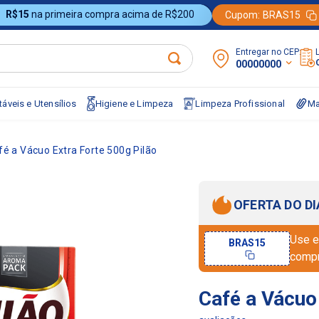
R$15
na primeira compra acima de R$200
Cupom:
BRAS15
Entregar no CEP:
00000000
áveis e Utensílios
Higiene e Limpeza
Limpeza Profissional
Ma
fé a Vácuo Extra Forte 500g Pilão
OFERTA DO DI
Use e
BRAS15
comp
Café a Vácuo