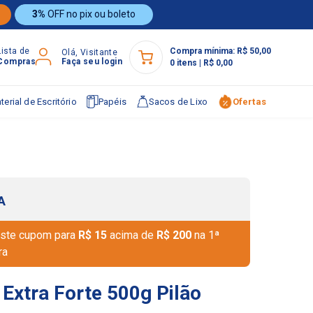
3%
OFF no pix ou boleto
Lista de
Compra mínima:
R$ 50,00
Olá, Visitante
Compras
Faça seu login
0
itens
|
R$ 0,00
terial de Escritório
Papéis
Sacos de Lixo
Ofertas
A
ste cupom para
R$ 15
acima de
R$ 200
na 1ª
ra
 Extra Forte 500g Pilão