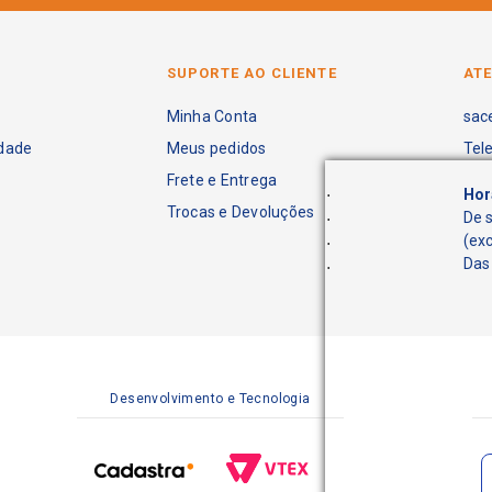
SUPORTE AO CLIENTE
AT
Minha Conta
sac
idade
Meus pedidos
Tel
Frete e Entrega
.
Hor
Trocas e Devoluções
.
De 
.
(ex
.
Das 
Desenvolvimento e Tecnologia