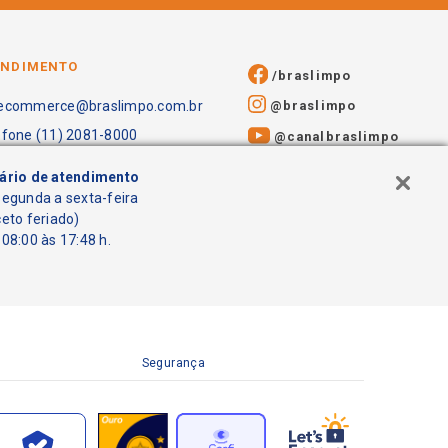
ENDIMENTO
/braslimpo
@braslimpo
ecommerce@braslimpo.com.br
efone (11) 2081-8000
@canalbraslimpo​
ário de atendimento
segunda a sexta-feira
ceto feriado)
08:00 às 17:48 h.
Segurança