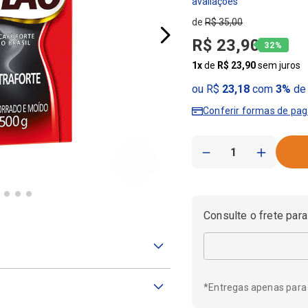
R$
35
,
00
R$
23
,
90
32%
1
x
de
R$
23
,
90
sem juros
ou R$
23,18
com
3%
de 
Conferir formas de pa
－
＋
Consulte o frete para
*Entregas apenas para