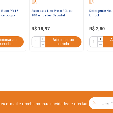
l Raso PR-15
Saco para Lixo Preto 20L com
Detergente Neu
 Kerocopo
100 unidades Saquitel
Limpol
R$
18
,
97
R$
2
,
80
icionar ao
Adicionar ao
A
carrinho
carrinho
seu e-mail e receba nossas novidades e ofertas