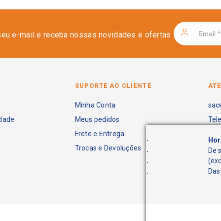
seu e-mail e receba nossas novidades e ofertas
SUPORTE AO CLIENTE
AT
Minha Conta
sac
idade
Meus pedidos
Tel
Frete e Entrega
.
Hor
Trocas e Devoluções
.
De 
.
(ex
.
Das 