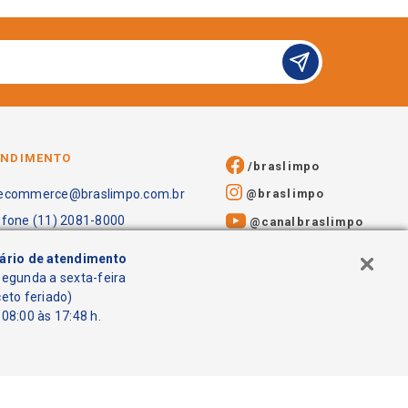
ENDIMENTO
/braslimpo
@braslimpo
ecommerce@braslimpo.com.br
efone (11) 2081-8000
@canalbraslimpo​
ário de atendimento
segunda a sexta-feira
ceto feriado)
08:00 às 17:48 h.