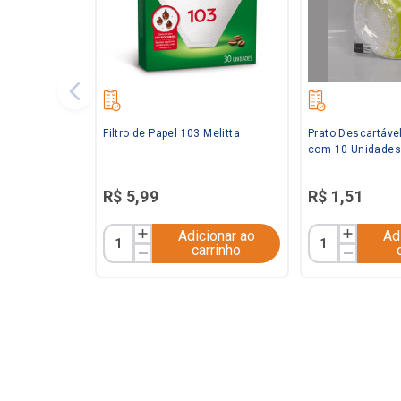
Filtro de Papel 103 Melitta
Prato Descartáve
com 10 Unidades
R$
5
,
99
R$
1
,
51
Adicionar ao
Ad
carrinho