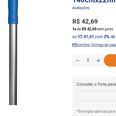
R$
42
,
69
1
x
de
R$
42
,
69
sem juros
ou R$
41,41
com
3%
de 
Conferir formas de pa
－
＋
Consulte o frete para
*Entregas apenas para