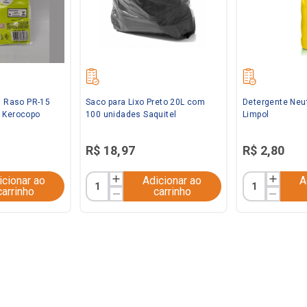
l Raso PR-15
Saco para Lixo Preto 20L com
Detergente Neu
 Kerocopo
100 unidades Saquitel
Limpol
R$
18
,
97
R$
2
,
80
icionar ao
Adicionar ao
A
carrinho
carrinho