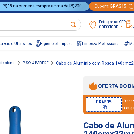
R$15
na primeira compra acima de R$200
Cupom:
BRAS15
Entregar no CEP:
00000000
áveis e Utensílios
Higiene e Limpeza
Limpeza Profissional
Ma
fissional
PISO & PAREDE
Cabo de Alumínio com Rosca 140cmx
OFERTA DO DI
Use e
BRAS15
comp
Cabo de Alu
140cmx22mm