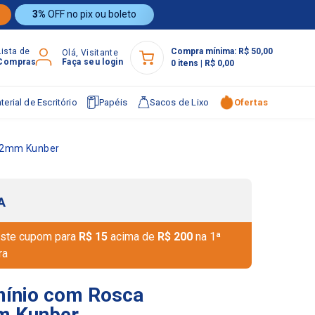
3%
OFF no pix ou boleto
Lista de
Compra mínima:
R$ 50,00
Olá, Visitante
Compras
Faça seu login
0
itens
|
R$ 0,00
terial de Escritório
Papéis
Sacos de Lixo
Ofertas
22mm Kunber
A
ste cupom para
R$ 15
acima de
R$ 200
na 1ª
ra
mínio com Rosca
 Kunber