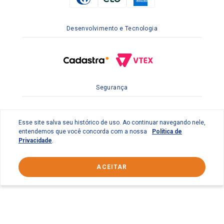
Desenvolvimento e Tecnologia
Segurança
Esse site salva seu histórico de uso. Ao continuar navegando nele,
entendemos que você concorda com a nossa
Política de
Privacidade
.
ACEITAR
© 2022 Braslimpo Comercial Ltda | Av. Lauro de Gusmão
Silveira, 158 Parque Industrial do Jardim São Geraldo -