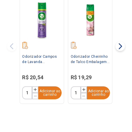
Odorizador Campos
Odorizador Cheirinho
de Lavanda
de Talco Embalagem
Embalagem
Econômica 360ml
Econômica 360ml
Bom Ar
R$
20
,
54
R$
19
,
29
Bom Ar
Adicionar ao
Adicionar ao
carrinho
carrinho