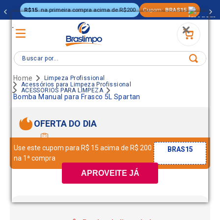
R$15
na primeira compra acima de R$200
Cupom:
BRAS15
.
Buscar por...
Limpeza Profissional
Acessórios para Limpeza Profissional
.
ACESSORIOS PARA LIMPEZA
Bomba Manual para Frasco 5L Spartan
OFERTA DO DIA
Use este cupom para R$ 15 acima de R$ 200
BRAS15
na 1ª compra
APROVEITE JÁ