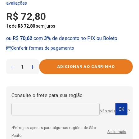
R$
72
,
80
1
x
de
R$
72
,
80
sem juros
ou R$
70,62
com
3%
de desconto no PIX ou Boleto
Conferir formas de pagamento
－
＋
Consulte o frete para sua região
Não sei meu CEP
*Entregas apenas para algumas regiões de São
Saiba mais
Paulo.