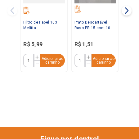
Filtro de Papel 103
Prato Descartável
Melitta
Raso PR-15 com 10
Unidades Kerocopo
R$
5
,
99
R$
1
,
51
Adicionar ao
Adicionar ao
carrinho
carrinho
Fique por dentro!