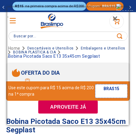
R$15
na primeira compra acima de R$200
Cupom:
BRAS15
.
Buscar por...
Descartáveis e Utensílios
Embalagens e Utensílios
BOBINA PLASTICA & CIA
.
Bobina Picotada Saco E13 35x45cm Segplast
OFERTA DO DIA
Use este cupom para R$ 15 acima de R$ 200
BRAS15
na 1ª compra
APROVEITE JÁ
Bobina Picotada Saco E13 35x45cm
Segplast