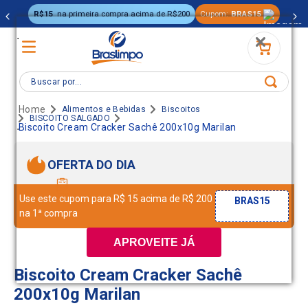
R$15
na primeira compra acima de R$200
Cupom:
BRAS15
.
Buscar por...
Alimentos e Bebidas
Biscoitos
BISCOITO SALGADO
.
Biscoito Cream Cracker Sachê 200x10g Marilan
OFERTA DO DIA
Use este cupom para R$ 15 acima de R$ 200
BRAS15
na 1ª compra
APROVEITE JÁ
Biscoito Cream Cracker Sachê
200x10g Marilan