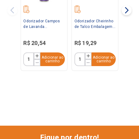
Odorizador Campos
Odorizador Cheirinho
de Lavanda
de Talco Embalagem
Embalagem
Econômica 360ml
Econômica 360ml
Bom Ar
R$
20
,
54
R$
19
,
29
Bom Ar
Adicionar ao
Adicionar ao
carrinho
carrinho
Fique por dentro!