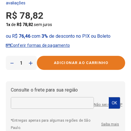
R$
78
,
82
1
x
de
R$
78
,
82
sem juros
ou R$
76,46
com
3%
de desconto no PIX ou Boleto
Conferir formas de pagamento
－
＋
Consulte o frete para sua região
Não sei meu CEP
*Entregas apenas para algumas regiões de São
Saiba mais
Paulo.